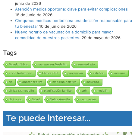
junio de 2026
Atención médica oportuna: clave para evitar complicaciones
16 de junio de 2026
Chequeos médicos periódicos: una decisión responsable para
tu bienestar
10 de junio de 2026
Nuevo horario de vacunación a domicilio para mayor
comodidad de nuestros pacientes.
29 de mayo de 2026
Tags
Salud pública
vacunas en Medellín
dermatología
ácido hialurónico
Clínica CIC
prevención
estética
vacunas
cic
anticonceptivo
medicina estetica
influenza
clinica cic medellin
planificación familiar
vph
medellín
clinica cic
Salud
Fiebre Amarilla
vacunación
Te puede interesar...