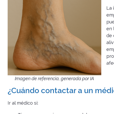
La 
emp
pue
en 
de 
ali
emp
pro
afe
Imagen de referencia, generada por IA
¿Cuándo contactar a un médi
Ir al médico si: