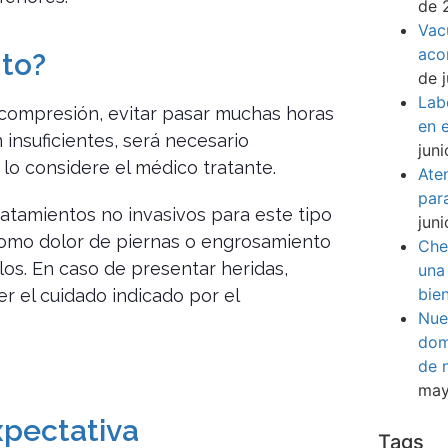
de 
Vac
aco
nto?
de 
Lab
e compresión, evitar pasar muchas horas
en e
 insuficientes, será necesario
jun
lo considere el médico tratante.
Ate
par
ratamientos no invasivos para este tipo
jun
omo dolor de piernas o engrosamiento
Che
llos. En caso de presentar heridas,
una
bie
r el cuidado indicado por el
Nue
dom
de 
may
xpectativa
Tags