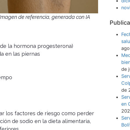
dic
nov
Imagen de referencia, generada con IA
Publica
Fec
sal
 de la hormona progesterona)
ago
 en las piernas
Med
bie
de 
Ser
iempo
Col
de 
Ser
en 
20
ar los factores de riesgo como perder
Ser
ción de sodio en la dieta alimentaria,
Bol
eriores.