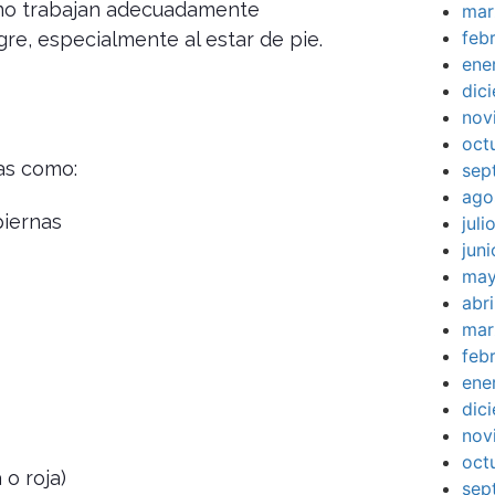
s no trabajan adecuadamente
mar
feb
e, especialmente al estar de pie.
ene
dic
nov
oct
mas como:
sep
ago
piernas
jul
jun
may
abr
mar
feb
ene
dic
nov
oct
 o roja)
sep