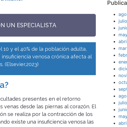
Publica
ago
jul
ON UN ESPECIALISTA
jun
may
abr
mar
10 y el 40% de la población adulta,
feb
 insuficiencia venosa crónica afecta al
ene
 (Elsevier,2023)
dic
nov
oct
sa?
sep
ago
ficultades presentes en el retorno
jul
s venas desde las piernas al corazón. El
jun
ón se realiza por la contracción de los
may
ndo existe una insuficiencia venosa las
abr