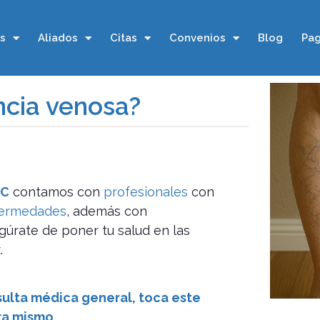
os
Aliados
Citas
Convenios
Blog
Pag
ncia venosa?
IC
contamos con
profesionales
con
fermedades
, además con
gúrate de poner tu salud en las
.
nsulta médica general, toca este
ra mismo.