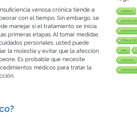
insuficiencia venosa crónica tiende a
estética
eorar con el tiempo. Sin embargo, se
planificació
de manejar si el tratamiento se inicia
vacunas en
las primeras etapas. Al tomar medidas
Clínica CI
cuidados personales, usted puede
viar la molestia y evitar que la afección
vph
eore. Es probable que necesite
vacunas
cedimientos médicos para tratar la
Salud públ
cción.
co?