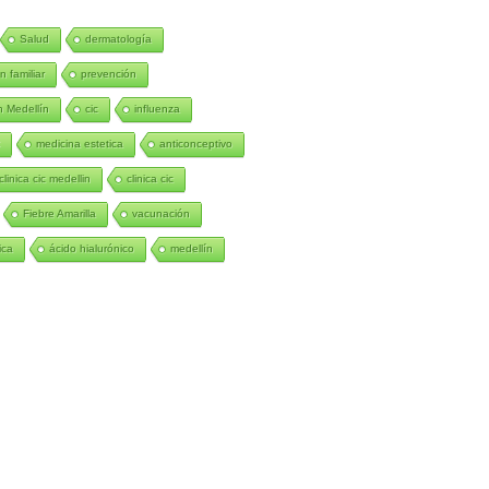
Salud
dermatología
n familiar
prevención
 Medellín
cic
influenza
C
medicina estetica
anticonceptivo
clinica cic medellin
clinica cic
Fiebre Amarilla
vacunación
ica
ácido hialurónico
medellín