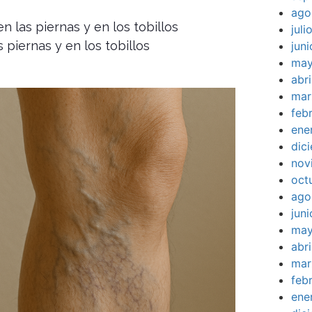
ago
 las piernas y en los tobillos
jul
 piernas y en los tobillos
jun
may
abr
mar
feb
ene
dic
nov
oct
ago
jun
may
abr
mar
feb
ene