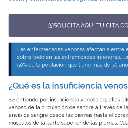
SOLICITA AQUÍ TU CITA C
Las enfermedades venosas afectan a entre el 
sobre todo en las extremidades inferiores. La
50% de la población que tiene más de 50 años.
¿Qué es la insuficiencia veno
Se entiende por insuficiencia venosa aquellas di
venoso de la circulación de sangre a través de la
envío de sangre desde las piernas hasta el coraz
músculos de la parte superior de las piernas. Cua