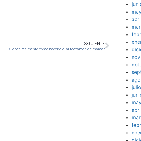
jun
may
abr
mar
feb
ene
SIGUIENTE
dic
¿Sabes realmente cómo hacerte el autoexamen de mama?
nov
oct
sep
ago
jul
jun
may
abr
mar
feb
ene
dic