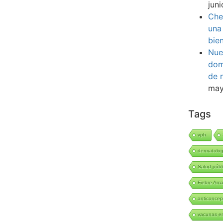
jun
Che
una
bie
Nue
dom
de 
may
Tags
vph
dermatolo
Salud públ
Fiebre Amar
anticoncep
vacunas en