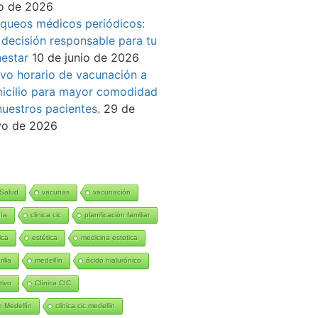
io de 2026
queos médicos periódicos:
 decisión responsable para tu
nestar
10 de junio de 2026
vo horario de vacunación a
icilio para mayor comodidad
nuestros pacientes.
29 de
o de 2026
Salud
vacunas
vacunación
gía
clinica cic
planificación familiar
ica
estética
medicina estetica
illa
medellín
ácido hialurónico
tivo
Clínica CIC
 Medellín
clinica cic medellin