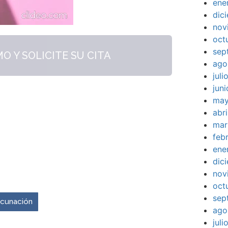
ene
dic
nov
oct
sep
 Y SOLICITE SU CITA
ago
jul
jun
may
abr
mar
feb
ene
dic
venir es ahora.
nov
oct
sep
vacunación
ago
jul