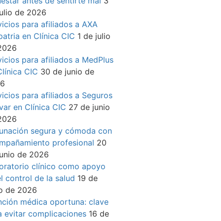
nestar antes de sentirte mal
3
julio de 2026
vicios para afiliados a AXA
patria en Clínica CIC
1 de julio
2026
vicios para afiliados a MedPlus
Clínica CIC
30 de junio de
26
vicios para afiliados a Seguros
ívar en Clínica CIC
27 de junio
2026
unación segura y cómoda con
mpañamiento profesional
20
junio de 2026
oratorio clínico como apoyo
l control de la salud
19 de
io de 2026
nción médica oportuna: clave
a evitar complicaciones
16 de