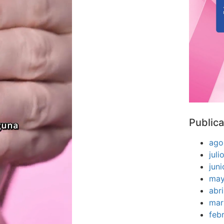
Publica
ago
jul
jun
may
abr
mar
feb