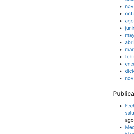
nov
oct
ago
jun
may
abr
mar
feb
ene
dic
nov
Publica
Fec
sal
ago
Med