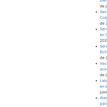
bie
de 
Ser
Col
de 
Ser
en 
20
Ser
Bol
de 
Vac
aco
de 
Lab
en e
jun
Ate
par