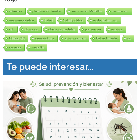
influenza
planificación familiar
vacunas en Medellín
vacunación
medicina estetica
Salud
Salud pública
ácido hialurónico
vph
clinica cic
clinica cic medellin
prevención
estética
Clínica CIC
dermatología
anticonceptivo
Fiebre Amarilla
cic
vacunas
medellín
Te puede interesar...