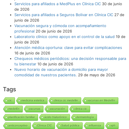
Servicios para afiliados a MedPlus en Clínica CIC
30 de junio
de 2026
Servicios para afiliados a Seguros Bolívar en Clínica CIC
27 de
junio de 2026
Vacunación segura y cómoda con acompañamiento
profesional
20 de junio de 2026
Laboratorio clínico como apoyo en el control de la salud
19 de
junio de 2026
Atención médica oportuna: clave para evitar complicaciones
16 de junio de 2026
Chequeos médicos periódicos: una decisión responsable para
tu bienestar
10 de junio de 2026
Nuevo horario de vacunación a domicilio para mayor
comodidad de nuestros pacientes.
29 de mayo de 2026
Tags
cic
medicina estetica
clinica cic medellin
vacunas en Medellín
medellín
vacunas
vacunación
clinica cic
planificación familiar
ácido hialurónico
dermatología
anticonceptivo
Clínica CIC
Salud pública
influenza
vph