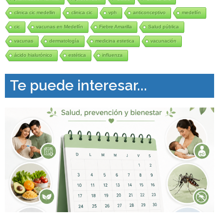
clinica cic medellin
clinica cic
vph
anticonceptivo
medellín
cic
vacunas en Medellín
Fiebre Amarilla
Salud pública
vacunas
dermatología
medicina estetica
vacunación
ácido hialurónico
estética
influenza
Te puede interesar...