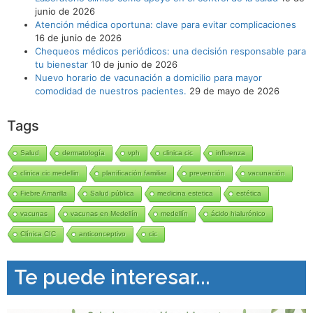
junio de 2026
Atención médica oportuna: clave para evitar complicaciones
16 de junio de 2026
Chequeos médicos periódicos: una decisión responsable para
tu bienestar
10 de junio de 2026
Nuevo horario de vacunación a domicilio para mayor
comodidad de nuestros pacientes.
29 de mayo de 2026
Tags
Salud
dermatología
vph
clinica cic
influenza
clinica cic medellin
planificación familiar
prevención
vacunación
Fiebre Amarilla
Salud pública
medicina estetica
estética
vacunas
vacunas en Medellín
medellín
ácido hialurónico
Clínica CIC
anticonceptivo
cic
Te puede interesar...