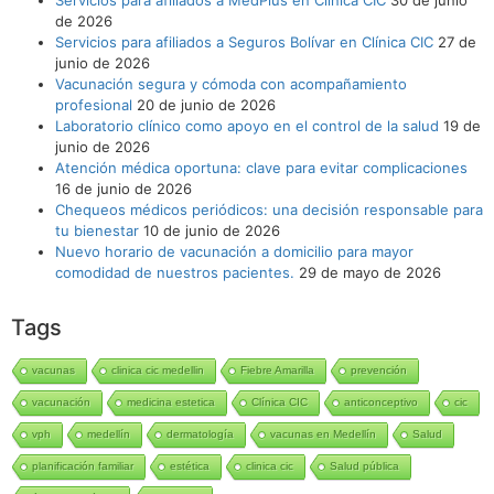
de 2026
Servicios para afiliados a Seguros Bolívar en Clínica CIC
27 de
junio de 2026
Vacunación segura y cómoda con acompañamiento
profesional
20 de junio de 2026
Laboratorio clínico como apoyo en el control de la salud
19 de
junio de 2026
Atención médica oportuna: clave para evitar complicaciones
16 de junio de 2026
Chequeos médicos periódicos: una decisión responsable para
tu bienestar
10 de junio de 2026
Nuevo horario de vacunación a domicilio para mayor
comodidad de nuestros pacientes.
29 de mayo de 2026
Tags
vacunas
clinica cic medellin
Fiebre Amarilla
prevención
vacunación
medicina estetica
Clínica CIC
anticonceptivo
cic
vph
medellín
dermatología
vacunas en Medellín
Salud
planificación familiar
estética
clinica cic
Salud pública