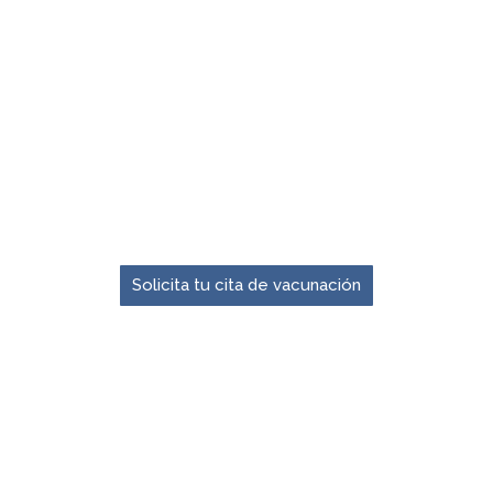
El momento para prevenir es ahora.
Solicita tu cita de vacunación