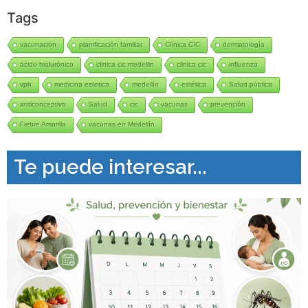
Tags
vacunación
planificación familiar
Clínica CIC
dermatología
ácido hialurónico
clinica cic medellin
clinica cic
influenza
vph
medicina estetica
medellín
estética
Salud pública
anticonceptivo
Salud
cic
vacunas
prevención
Fiebre Amarilla
vacunas en Medellín
Te puede interesar...