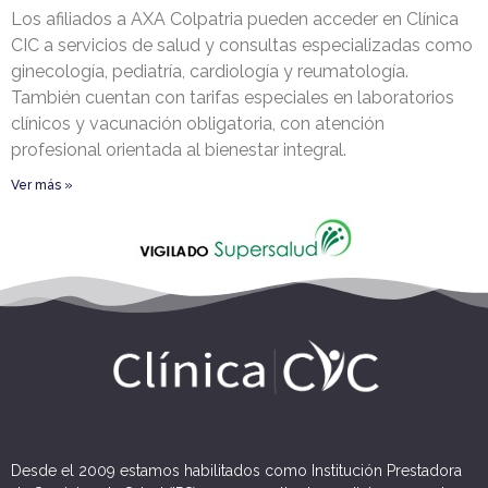
Los afiliados a AXA Colpatria pueden acceder en Clínica
CIC a servicios de salud y consultas especializadas como
ginecología, pediatría, cardiología y reumatología.
También cuentan con tarifas especiales en laboratorios
clínicos y vacunación obligatoria, con atención
profesional orientada al bienestar integral.
Ver más »
Desde el 2009 estamos habilitados como Institución Prestadora