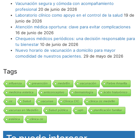
Vacunación segura y cómoda con acompañamiento
profesional
20 de junio de 2026
Laboratorio clínico como apoyo en el control de la salud
19 de
junio de 2026
Atención médica oportuna: clave para evitar complicaciones
16 de junio de 2026
Chequeos médicos periódicos: una decisión responsable para
tu bienestar
10 de junio de 2026
Nuevo horario de vacunación a domicilio para mayor
comodidad de nuestros pacientes.
29 de mayo de 2026
Tags
influenza
prevención
medellín
vacunación
Fiebre Amarilla
medicina estetica
anticonceptivo
dermatología
ácido hialurónico
cic
Salud
vacunas
Clínica CIC
clinica cic medellin
vacunas en Medellín
Salud pública
vph
planificación familiar
estética
clinica cic