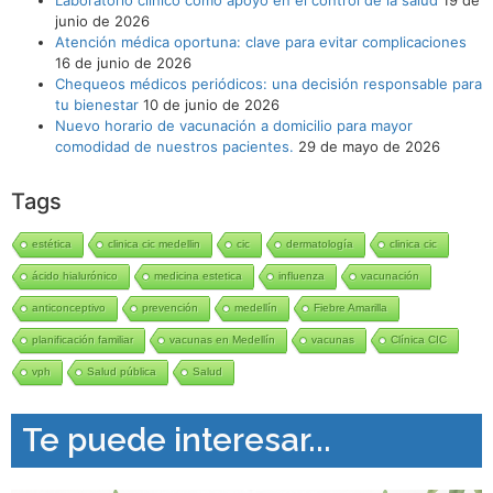
junio de 2026
Atención médica oportuna: clave para evitar complicaciones
16 de junio de 2026
Chequeos médicos periódicos: una decisión responsable para
tu bienestar
10 de junio de 2026
Nuevo horario de vacunación a domicilio para mayor
comodidad de nuestros pacientes.
29 de mayo de 2026
Tags
estética
clinica cic medellin
cic
dermatología
clinica cic
ácido hialurónico
medicina estetica
influenza
vacunación
anticonceptivo
prevención
medellín
Fiebre Amarilla
planificación familiar
vacunas en Medellín
vacunas
Clínica CIC
vph
Salud pública
Salud
Te puede interesar...