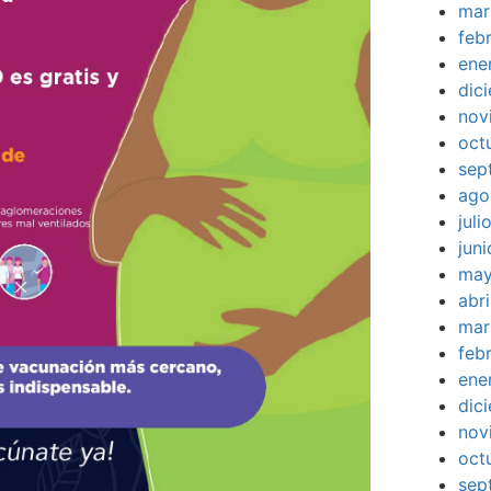
mar
feb
ene
dic
nov
oct
sep
ago
jul
jun
may
abr
mar
feb
ene
dic
nov
oct
sep