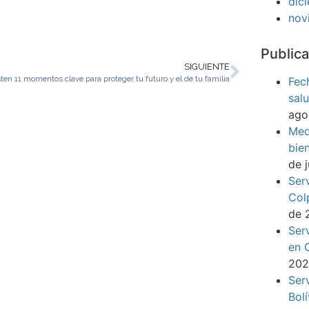
dic
nov
Publica
SIGUIENTE
sten 11 momentos clave para proteger tu futuro y el de tu familia
Fec
sal
ago
Med
bie
de 
Ser
Col
de 
Ser
en 
20
Ser
Bol