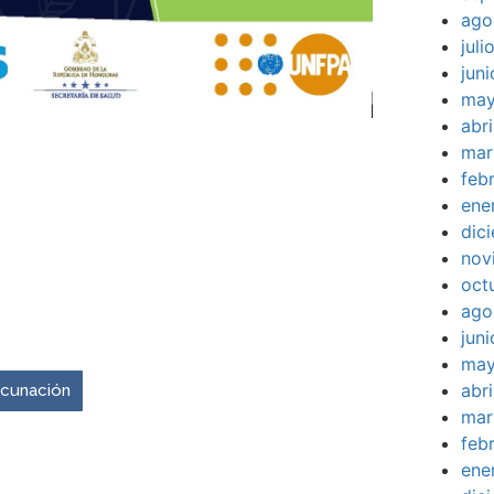
ago
jul
jun
may
abr
mar
feb
ene
dic
nov
oct
ago
venir es ahora.
jun
may
abr
vacunación
mar
feb
ene