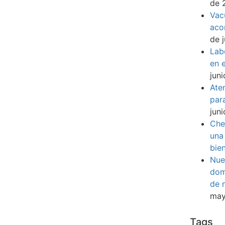
de 
Vac
aco
de 
Lab
en e
jun
Ate
par
jun
Che
una
bie
Nue
dom
de 
may
Tags