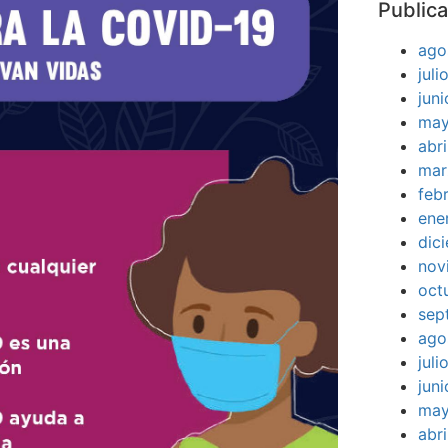
Publica
ago
jul
jun
may
abr
mar
feb
ene
dic
nov
oct
sep
ago
jul
jun
may
abr