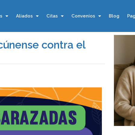
os
Aliados
Citas
Convenios
Blog
Pag
únense contra el