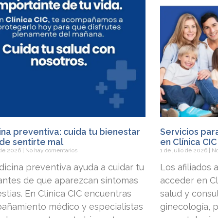
na preventiva: cuida tu bienestar
Servicios par
de sentirte mal
en Clínica CIC
o de 2026
No hay comentarios
1 de julio de 2026
No
icina preventiva ayuda a cuidar tu
Los afiliados
 antes de que aparezcan síntomas
acceder en Clí
stias. En Clínica CIC encuentras
salud y consu
añamiento médico y especialistas
ginecología, p