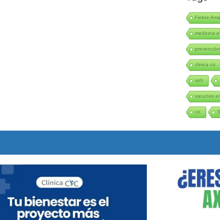
Fiebre Amar
medicina e
prevenció
clinica cic
vph
vacunas en
cic
S