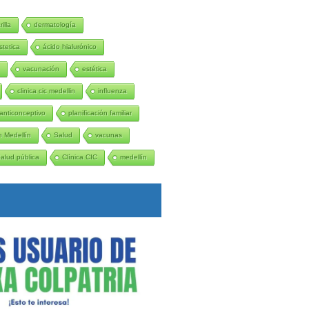
illa
dermatología
stetica
ácido hialurónico
n
vacunación
estética
clinica cic medellin
influenza
anticonceptivo
planificación familiar
 Medellín
Salud
vacunas
alud pública
Clínica CIC
medellín