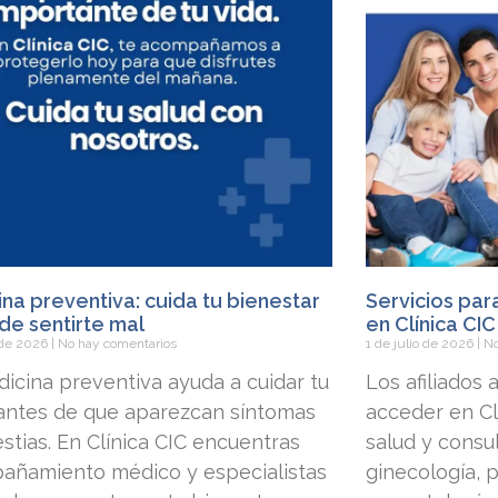
na preventiva: cuida tu bienestar
Servicios par
de sentirte mal
en Clínica CIC
o de 2026
No hay comentarios
1 de julio de 2026
No
icina preventiva ayuda a cuidar tu
Los afiliados
 antes de que aparezcan síntomas
acceder en Clí
stias. En Clínica CIC encuentras
salud y consu
añamiento médico y especialistas
ginecología, p