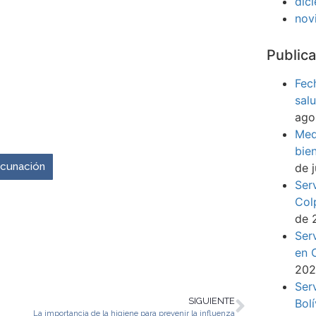
dic
nov
Publica
Fec
sal
ago
venir es ahora.
Med
bie
vacunación
de 
Ser
Col
de 
Ser
en 
20
Ser
SIGUIENTE
Bol
La importancia de la higiene para prevenir la influenza