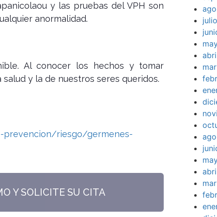
anicolaou y las pruebas del VPH son
ago
ualquier anormalidad.
jul
jun
may
abr
ible. Al conocer los hechos y tomar
mar
alud y la de nuestros seres queridos.
feb
ene
dic
nov
oct
s-prevencion/riesgo/germenes-
ago
jun
may
abr
mar
 Y SOLICITE SU CITA
feb
ene