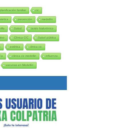
planificación familiar
cic
stetica
prevención
medellín
illa
Salud
ácido hialurónico
tivo
Clínica CIC
Salud pública
n
estética
clinica cic
gía
clinica cic medellin
influenza
vacunas en Medellín