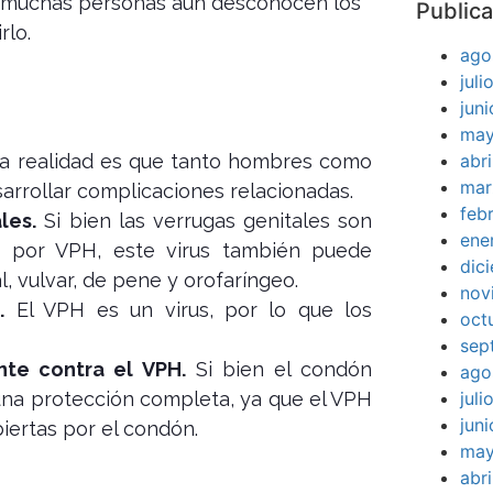
s, muchas personas aún desconocen los
Publica
rlo.
ago
jul
jun
may
a realidad es que tanto hombres como
abr
mar
arrollar complicaciones relacionadas.
feb
les.
Si bien las verrugas genitales son
ene
n por VPH, este virus también puede
dic
l, vulvar, de pene y orofaríngeo.
nov
.
El VPH es un virus, por lo que los
oct
sep
te contra el VPH.
Si bien el condón
ago
 una protección completa, ya que el VPH
jul
jun
iertas por el condón.
may
abr