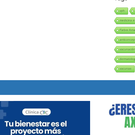
vph
medicina e
Fiebre Amar
anticoncep
vacunació
dermatolo
vacunas