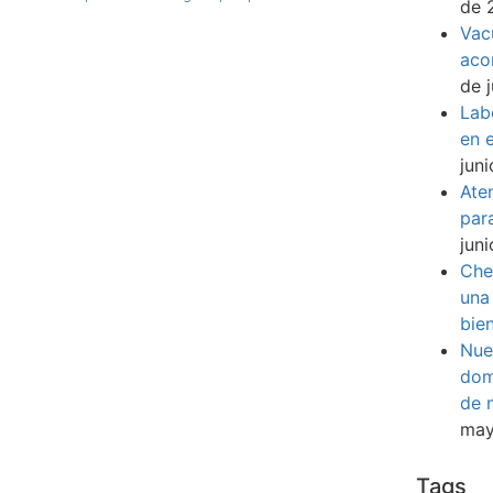
de 
Vac
aco
de 
Lab
en e
jun
Ate
par
jun
Che
una
bie
Nue
dom
de 
may
Tags