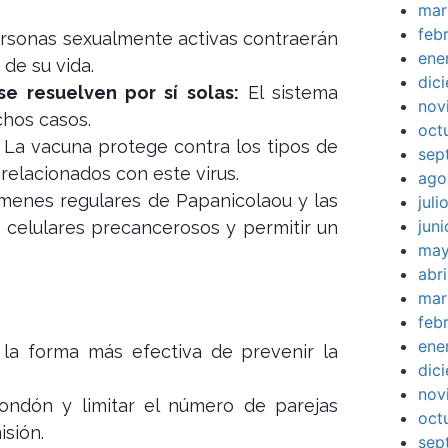
mar
feb
rsonas sexualmente activas contraerán
ene
de su vida.
dic
e resuelven por sí solas:
El sistema
nov
chos casos.
oct
La vacuna protege contra los tipos de
sep
relacionados con este virus.
ago
enes regulares de Papanicolaou y las
jul
jun
celulares precancerosos y permitir un
may
abr
mar
feb
ene
la forma más efectiva de prevenir la
dic
nov
ondón y limitar el número de parejas
oct
isión.
sep