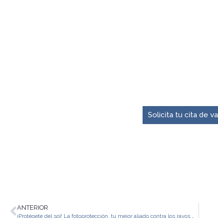
El momento para pre
Solicita tu cita de 
ANTERIOR
¡Protégete del sol! La fotoprotección, tu mejor aliado contra los rayos UV