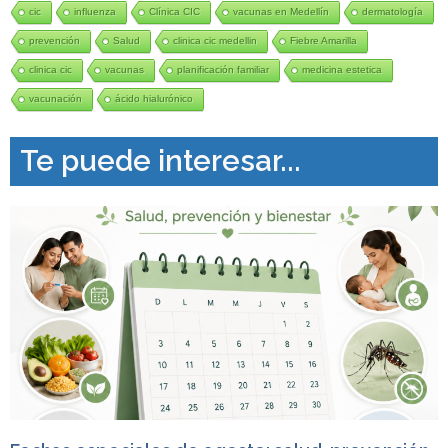
cic
influenza
Clínica CIC
vacunas en Medellín
dermatología
prevención
Salud
clinica cic medellin
Fiebre Amarilla
clinica cic
vacunas
planificación familiar
medicina estetica
vacunación
ácido hialurónico
Te puede interesar...