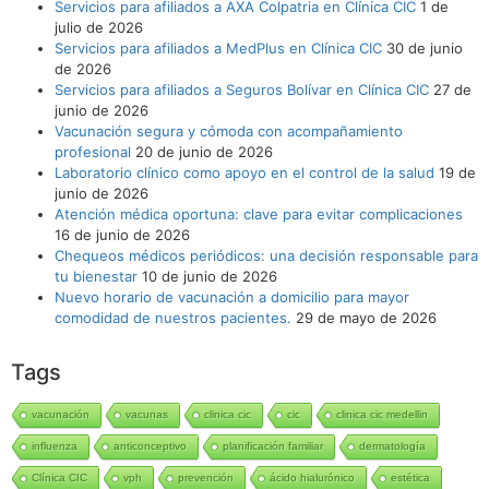
Servicios para afiliados a AXA Colpatria en Clínica CIC
1 de
julio de 2026
Servicios para afiliados a MedPlus en Clínica CIC
30 de junio
de 2026
Servicios para afiliados a Seguros Bolívar en Clínica CIC
27 de
junio de 2026
Vacunación segura y cómoda con acompañamiento
profesional
20 de junio de 2026
Laboratorio clínico como apoyo en el control de la salud
19 de
junio de 2026
Atención médica oportuna: clave para evitar complicaciones
16 de junio de 2026
Chequeos médicos periódicos: una decisión responsable para
tu bienestar
10 de junio de 2026
Nuevo horario de vacunación a domicilio para mayor
comodidad de nuestros pacientes.
29 de mayo de 2026
Tags
vacunación
vacunas
clinica cic
cic
clinica cic medellin
influenza
anticonceptivo
planificación familiar
dermatología
Clínica CIC
vph
prevención
ácido hialurónico
estética