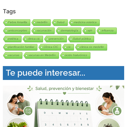
Tags
Fiebre Amarilla
medellín
Salud
medicina estetica
anticonceptivo
vacunación
dermatología
vph
influenza
estética
clinica cic
prevención
Salud pública
planificación familiar
Clínica CIC
cic
clinica cic medellin
vacunas
vacunas en Medellín
ácido hialurónico
Te puede interesar...