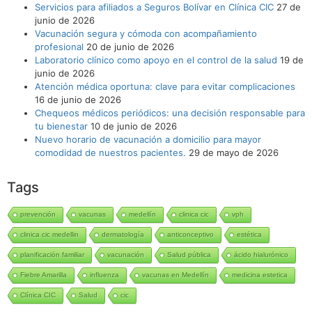
Servicios para afiliados a Seguros Bolívar en Clínica CIC
27 de
junio de 2026
Vacunación segura y cómoda con acompañamiento
profesional
20 de junio de 2026
Laboratorio clínico como apoyo en el control de la salud
19 de
junio de 2026
Atención médica oportuna: clave para evitar complicaciones
16 de junio de 2026
Chequeos médicos periódicos: una decisión responsable para
tu bienestar
10 de junio de 2026
Nuevo horario de vacunación a domicilio para mayor
comodidad de nuestros pacientes.
29 de mayo de 2026
Tags
prevención
vacunas
medellín
clinica cic
vph
clinica cic medellin
dermatología
anticonceptivo
estética
planificación familiar
vacunación
Salud pública
ácido hialurónico
Fiebre Amarilla
influenza
vacunas en Medellín
medicina estetica
Clínica CIC
Salud
cic