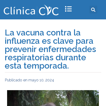
La vacuna contra la
influenza es clave para
prevenir enfermedades
respiratorias durante
esta temporada.
Publicado en
mayo 10, 2024