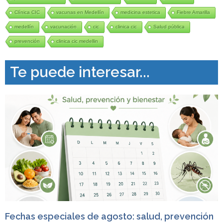
Clínica CIC
vacunas en Medellín
medicina estetica
Fiebre Amarilla
medellín
vacunación
cic
clinica cic
Salud pública
prevención
clinica cic medellin
Te puede interesar...
Fechas especiales de agosto: salud, prevención