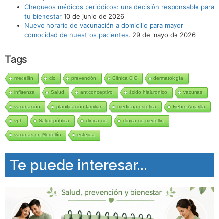
Chequeos médicos periódicos: una decisión responsable para
tu bienestar
10 de junio de 2026
Nuevo horario de vacunación a domicilio para mayor
comodidad de nuestros pacientes.
29 de mayo de 2026
Tags
medellín
cic
prevención
Clínica CIC
dermatología
influenza
Salud
anticonceptivo
ácido hialurónico
vacunas
vacunación
planificación familiar
medicina estetica
Fiebre Amarilla
vph
Salud pública
clinica cic
clinica cic medellin
vacunas en Medellín
estética
Te puede interesar...