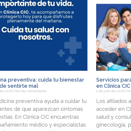
na preventiva: cuida tu bienestar
Servicios par
de sentirte mal
en Clínica CIC
o de 2026
No hay comentarios
1 de julio de 2026
No
icina preventiva ayuda a cuidar tu
Los afiliados
 antes de que aparezcan síntomas
acceder en Clí
stias. En Clínica CIC encuentras
salud y consu
añamiento médico y especialistas
ginecología, p