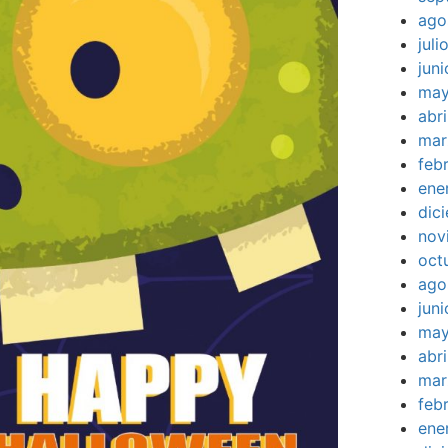
ago
jul
jun
may
abr
mar
feb
ene
dic
nov
oct
ago
jun
may
abr
mar
feb
ene