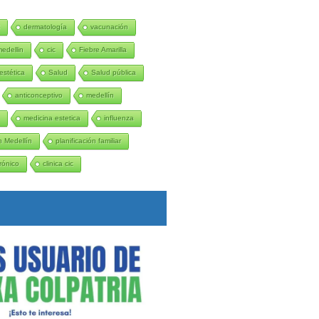
C
dermatología
vacunación
medellin
cic
Fiebre Amarilla
estética
Salud
Salud pública
anticonceptivo
medellín
n
medicina estetica
influenza
 Medellín
planificación familiar
rónico
clinica cic