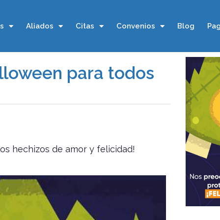
os
Aliados
Citas
Convenios
Blog
Pag
alloween para todos
s hechizos de amor y felicidad!