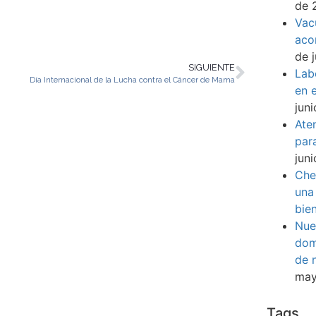
de 
Vac
aco
de 
SIGUIENTE
Lab
Día Internacional de la Lucha contra el Cáncer de Mama
en e
jun
Ate
par
jun
Che
una
bie
Nue
dom
de 
may
Tags