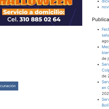
dic
nov
Publica
Fec
sal
ago
Med
bie
de 
Ser
Col
venir es ahora.
de 
Ser
vacunación
en 
20
Ser
Bol