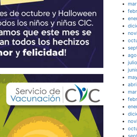
mar
feb
ene
dic
nov
oct
sep
ago
jul
jun
may
abr
mar
feb
ene
dic
nov
oct
sep