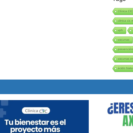
Clínica CI
clinica cic 
vph
vacunas
prevenció
vacunas en
ácido hialu