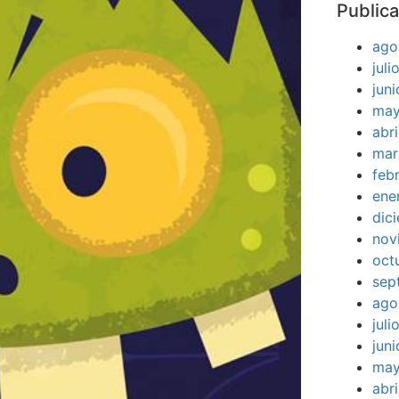
Publica
ago
jul
jun
may
abr
mar
feb
ene
dic
nov
oct
sep
ago
jul
jun
may
abr