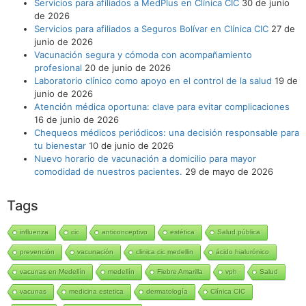
Servicios para afiliados a MedPlus en Clínica CIC
30 de junio
de 2026
Servicios para afiliados a Seguros Bolívar en Clínica CIC
27 de
junio de 2026
Vacunación segura y cómoda con acompañamiento
profesional
20 de junio de 2026
Laboratorio clínico como apoyo en el control de la salud
19 de
junio de 2026
Atención médica oportuna: clave para evitar complicaciones
16 de junio de 2026
Chequeos médicos periódicos: una decisión responsable para
tu bienestar
10 de junio de 2026
Nuevo horario de vacunación a domicilio para mayor
comodidad de nuestros pacientes.
29 de mayo de 2026
Tags
influenza
cic
anticonceptivo
estética
Salud pública
prevención
vacunación
clinica cic medellin
ácido hialurónico
vacunas en Medellín
medellín
Fiebre Amarilla
vph
Salud
vacunas
medicina estetica
dermatología
Clínica CIC