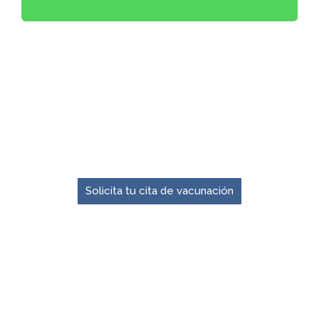
El momento para prevenir es ahora.
Solicita tu cita de vacunación