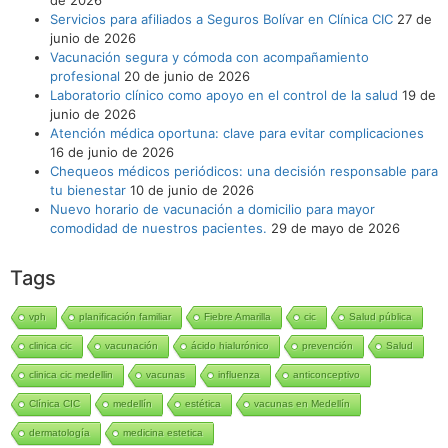
Servicios para afiliados a Seguros Bolívar en Clínica CIC
27 de
junio de 2026
Vacunación segura y cómoda con acompañamiento
profesional
20 de junio de 2026
Laboratorio clínico como apoyo en el control de la salud
19 de
junio de 2026
Atención médica oportuna: clave para evitar complicaciones
16 de junio de 2026
Chequeos médicos periódicos: una decisión responsable para
tu bienestar
10 de junio de 2026
Nuevo horario de vacunación a domicilio para mayor
comodidad de nuestros pacientes.
29 de mayo de 2026
Tags
vph
planificación familiar
Fiebre Amarilla
cic
Salud pública
clinica cic
vacunación
ácido hialurónico
prevención
Salud
clinica cic medellin
vacunas
influenza
anticonceptivo
Clínica CIC
medellín
estética
vacunas en Medellín
dermatología
medicina estetica