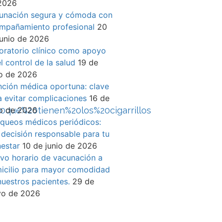
2026
unación segura y cómoda con
mpañamiento profesional
20
junio de 2026
oratorio clínico como apoyo
l control de la salud
19 de
io de 2026
nción médica oportuna: clave
a evitar complicaciones
16 de
io de 2026
20que%20tienen%20los%20cigarrillos
queos médicos periódicos:
 decisión responsable para tu
nestar
10 de junio de 2026
vo horario de vacunación a
icilio para mayor comodidad
nuestros pacientes.
29 de
o de 2026