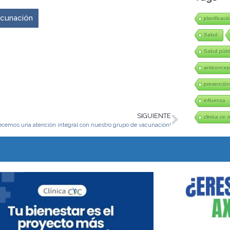
vacunación
planificació
Salud
Salud públ
anticoncep
prevenció
influenza
SIGUIENTE
clinica cic 
recemos una atención integral con nuestro grupo de vacunación!