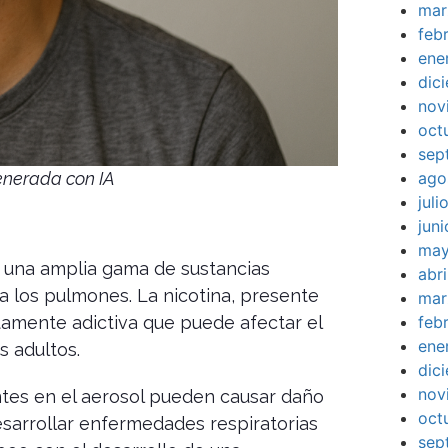
mar
feb
ene
dic
nov
oct
sep
ago
enerada con IA
jul
jun
may
er una amplia gama de sustancias
abr
ra los pulmones. La nicotina, presente
mar
feb
ltamente adictiva que puede afectar el
ene
s adultos.
dic
nov
tes en el aerosol pueden causar daño
oct
esarrollar enfermedades respiratorias
sep