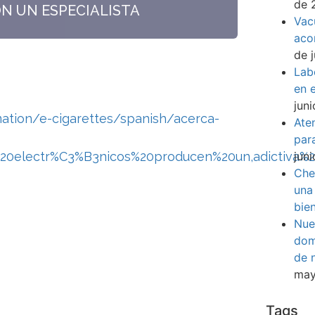
de 
ON UN ESPECIALISTA
Vac
aco
de 
Lab
en e
jun
ation/e-cigarettes/spanish/acerca-
Ate
par
jun
os%20electr%C3%B3nicos%20producen%20un,adictiva%
Che
una
bie
Nue
dom
de 
may
venir es ahora.
Tags