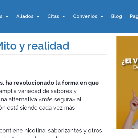
os
Aliados
Citas
Convenios
Blog
Pag
ito y realidad
ers, ha revolucionado la forma en que
mplia variedad de sabores y
una alternativa «más segura» al
ción está siendo cada vez más
contiene nicotina, saborizantes y otros