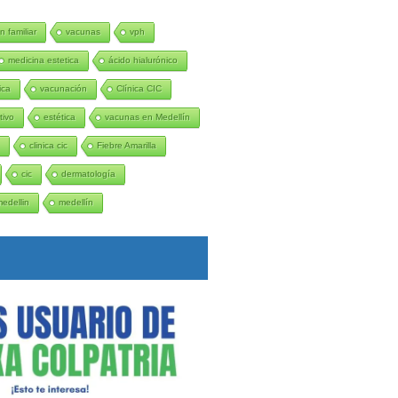
n familiar
vacunas
vph
medicina estetica
ácido hialurónico
ica
vacunación
Clínica CIC
tivo
estética
vacunas en Medellín
n
clinica cic
Fiebre Amarilla
cic
dermatología
medellin
medellín