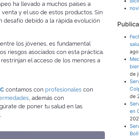
dic
apeo ha llevado a muchos países a
nov
 venta y el uso de estos productos. Sin
 desafío debido a la rápida evolución
Publica
Fec
 entre los jóvenes, es fundamental
sal
ago
os riesgos asociados con esta práctica.
Med
restrinjan el acceso de los menores a
bie
de 
Ser
Col
IC
contamos con
profesionales
con
de 
fermedades
, además con
Ser
gúrate de poner tu salud en las
en 
.
20
Ser
Bol