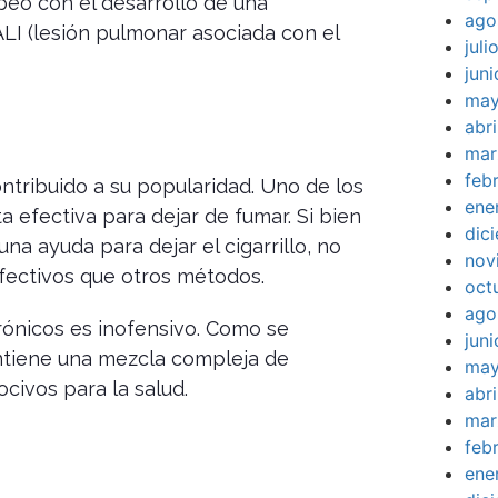
peo con el desarrollo de una
ago
 (lesión pulmonar asociada con el
jul
jun
may
abr
mar
feb
tribuido a su popularidad. Uno de los
ene
efectiva para dejar de fumar. Si bien
dic
a ayuda para dejar el cigarrillo, no
nov
fectivos que otros métodos.
oct
ago
trónicos es inofensivo. Como se
jun
ntiene una mezcla compleja de
may
civos para la salud.
abr
mar
feb
ene