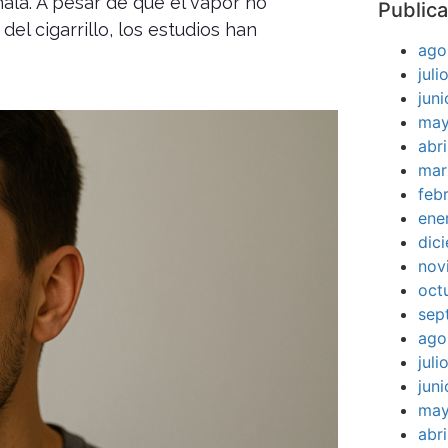
hala. A pesar de que el vapor no
Publica
el cigarrillo, los estudios han
ago
jul
jun
may
abr
mar
feb
ene
dic
nov
oct
sep
ago
jul
jun
may
abr