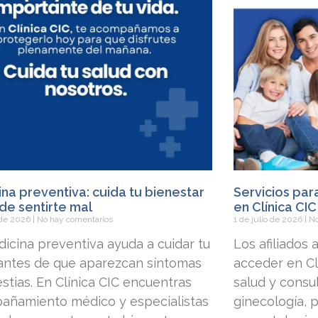
na preventiva: cuida tu bienestar
Servicios par
de sentirte mal
en Clínica CIC
o de 2026
No hay comentarios
1 de julio de 2026
No
icina preventiva ayuda a cuidar tu
Los afiliados
 antes de que aparezcan síntomas
acceder en Clí
stias. En Clínica CIC encuentras
salud y consu
añamiento médico y especialistas
ginecología, p