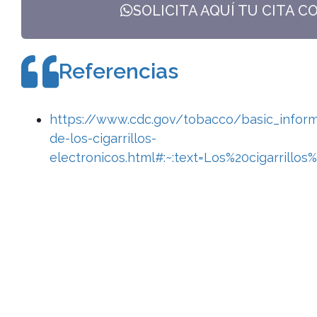
SOLICITA AQUÍ TU CITA C
Referencias
https://www.cdc.gov/tobacco/basic_inform
de-los-cigarrillos-
electronicos.html#:~:text=Los%20cigarrill
El momento para pre