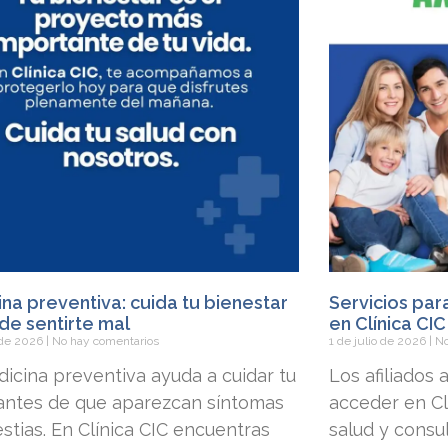
na preventiva: cuida tu bienestar
Servicios par
de sentirte mal
en Clínica CIC
o de 2026
No hay comentarios
1 de julio de 2026
No
icina preventiva ayuda a cuidar tu
Los afiliados
 antes de que aparezcan síntomas
acceder en Clí
stias. En Clínica CIC encuentras
salud y consu