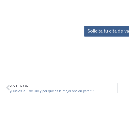
El momento para pre
Solicita tu cita de 
ANTERIOR
¿Qué es la T de Oro y por qué es la mejor opción para ti?