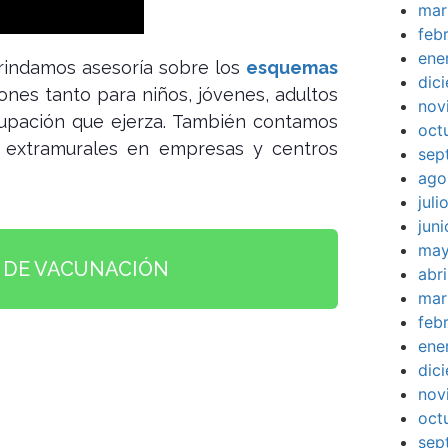
mar
feb
ene
rindamos asesoría sobre los
esquemas
dic
ones tanto para niños, jóvenes, adultos
nov
cupación que ejerza. También contamos
oct
as extramurales en empresas y centros
sep
ago
jul
jun
may
A DE VACUNACIÓN
abr
mar
feb
ene
dic
nov
oct
sep