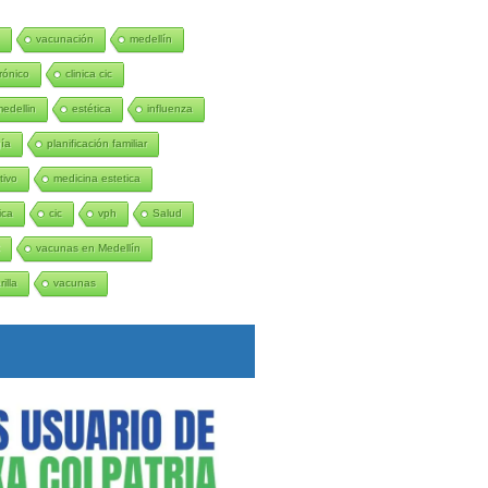
n
vacunación
medellín
rónico
clinica cic
medellin
estética
influenza
gía
planificación familiar
tivo
medicina estetica
ica
cic
vph
Salud
C
vacunas en Medellín
illa
vacunas