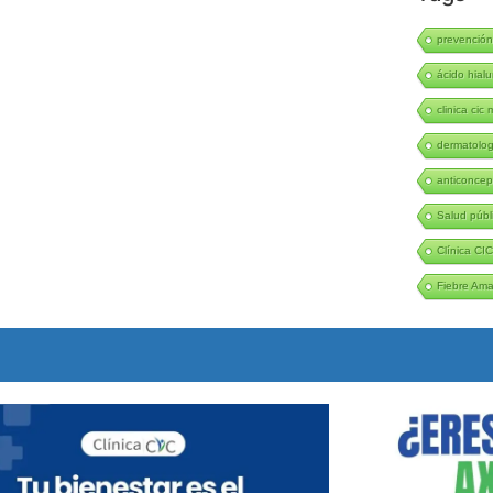
prevenció
ácido hialu
clinica cic 
dermatolo
anticoncep
Salud públ
Clínica CI
Fiebre Amar