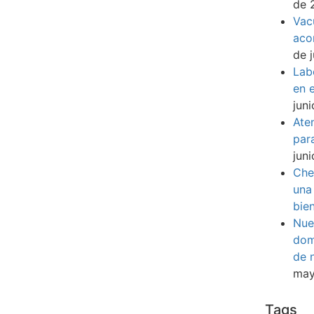
de 
Vac
aco
de 
Lab
en e
jun
Ate
par
jun
Che
una
bie
Nue
dom
de 
may
Tags