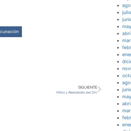
ago
jul
venir es ahora.
jun
may
vacunación
abr
mar
feb
ene
dic
nov
oct
ago
SIGUIENTE
jun
Mitos y Realidades del DIU
may
abr
mar
feb
ene