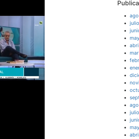
Publica
ago
jul
jun
may
abr
mar
feb
ene
dic
nov
oct
sep
ago
jul
jun
may
abr