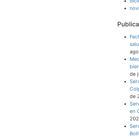
dic
nov
Publica
Fec
sal
ago
Med
bie
de 
Ser
Col
de 
Ser
en 
20
Ser
Bol