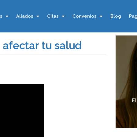
os
Aliados
Citas
Convenios
Blog
Pag
 afectar tu salud