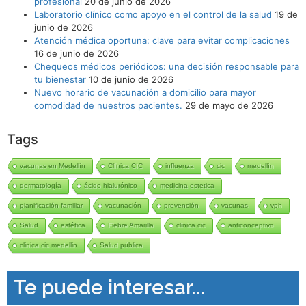
profesional
20 de junio de 2026
Laboratorio clínico como apoyo en el control de la salud
19 de
junio de 2026
Atención médica oportuna: clave para evitar complicaciones
16 de junio de 2026
Chequeos médicos periódicos: una decisión responsable para
tu bienestar
10 de junio de 2026
Nuevo horario de vacunación a domicilio para mayor
comodidad de nuestros pacientes.
29 de mayo de 2026
Tags
vacunas en Medellín
Clínica CIC
influenza
cic
medellín
dermatología
ácido hialurónico
medicina estetica
planificación familiar
vacunación
prevención
vacunas
vph
Salud
estética
Fiebre Amarilla
clinica cic
anticonceptivo
clinica cic medellin
Salud pública
Te puede interesar...