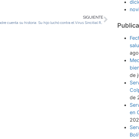
dic
nov
SIGUIENTE
Una madre cuenta su historia: Su hijo luchó contra el Virus Sincitial Respiratorio
Publica
Fec
sal
ago
Med
bie
de 
Ser
Col
de 
Ser
en 
20
Ser
Bol