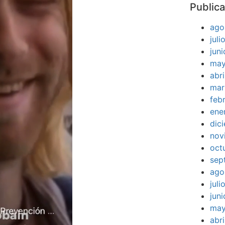
Publica
ago
jul
jun
may
abr
mar
feb
ene
dic
nov
oct
sep
ago
jul
jun
may
abr