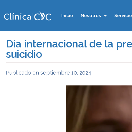
Inicio
Nosotros
Servici
Día internacional de la pr
suicidio
Publicado en
septiembre 10, 2024