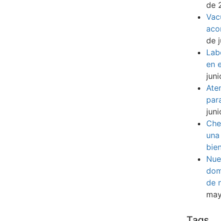
de 
Vac
aco
de 
Lab
en e
jun
Ate
par
jun
Che
una
bie
Nue
dom
de 
may
Tags