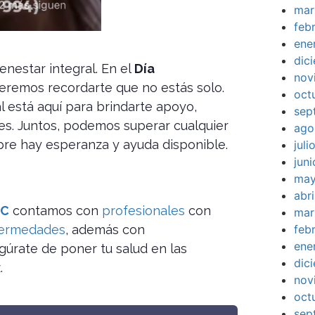
mar
feb
ene
dic
nestar integral. En el
Día
nov
ueremos recordarte que no estás solo.
oct
 está aquí para brindarte apoyo,
sep
es. Juntos, podemos superar cualquier
ago
pre hay esperanza y ayuda disponible.
jul
jun
may
abr
IC
contamos con
profesionales
con
mar
feb
fermedades
, además con
ene
gúrate de poner tu salud en las
dic
.
nov
oct
sep