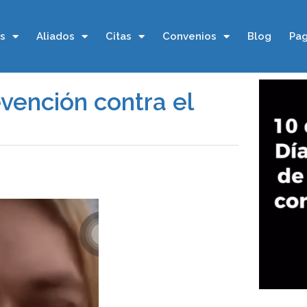
os
Aliados
Citas
Convenios
Blog
Pag
evención contra el