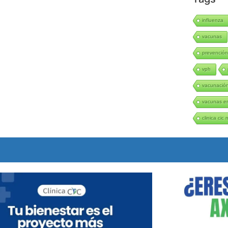
influenza
vacunas
prevenció
vph
vacunació
vacunas en
clinica cic 