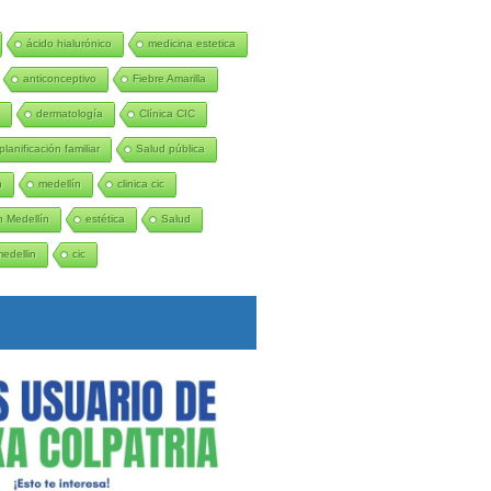
ácido hialurónico
medicina estetica
anticonceptivo
Fiebre Amarilla
n
dermatología
Clínica CIC
planificación familiar
Salud pública
n
medellín
clinica cic
 Medellín
estética
Salud
medellin
cic