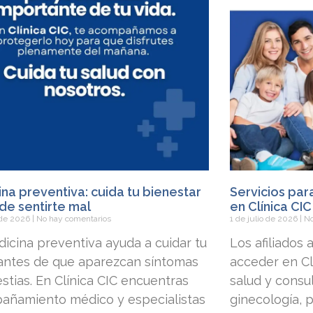
na preventiva: cuida tu bienestar
Servicios par
de sentirte mal
en Clínica CIC
o de 2026
No hay comentarios
1 de julio de 2026
No
icina preventiva ayuda a cuidar tu
Los afiliados
 antes de que aparezcan síntomas
acceder en Clí
stias. En Clínica CIC encuentras
salud y consu
añamiento médico y especialistas
ginecología, p