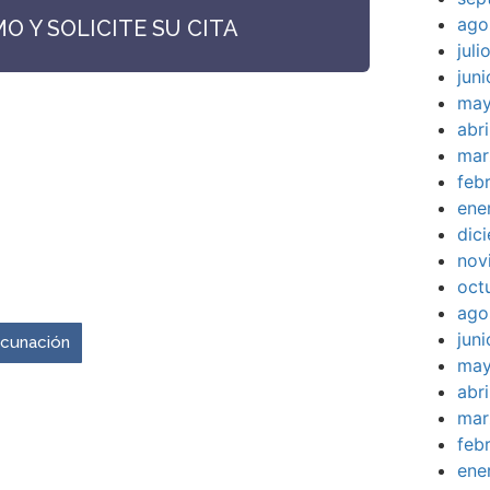
ago
 Y SOLICITE SU CITA
jul
jun
may
abr
mar
feb
ene
dic
nov
venir es ahora.
oct
ago
jun
vacunación
may
abr
mar
feb
ene