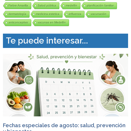
Fiebre Amarilla
Salud pública
medellín
planificación familiar
dermatología
medicina estetica
influenza
vacunación
anticonceptivo
vacunas en Medellín
Te puede interesar...
Fechas especiales de agosto: salud, prevención