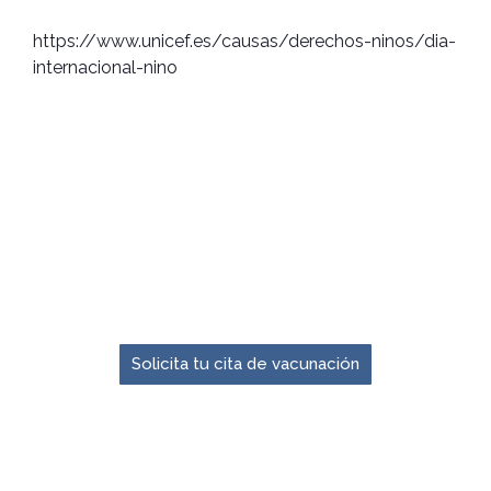
https://www.unicef.es/causas/derechos-ninos/dia-
internacional-nino
El momento para prevenir es ahora.
Solicita tu cita de vacunación