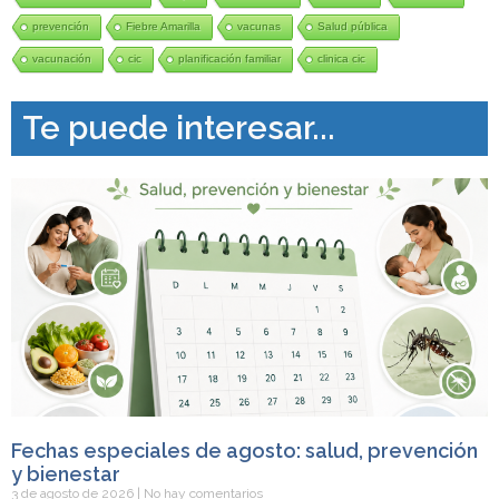
prevención
Fiebre Amarilla
vacunas
Salud pública
vacunación
cic
planificación familiar
clinica cic
Te puede interesar...
Fechas especiales de agosto: salud, prevención
y bienestar
3 de agosto de 2026
No hay comentarios