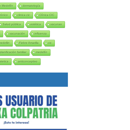
 Medellín
dermatología
rónico
clinica cic
Clínica CIC
Salud pública
estética
vacunas
n
vacunación
influenza
medellin
Fiebre Amarilla
cic
planificación familiar
medellín
stetica
anticonceptivo