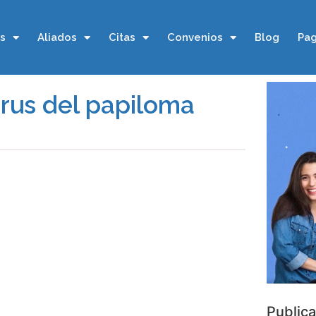
os
Aliados
Citas
Convenios
Blog
Pag
irus del papiloma
Publica