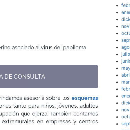
feb
ene
dic
nov
oct
sep
ago
rino asociado al virus del papiloma
jul
jun
may
abr
TA DE CONSULTA
mar
feb
ene
rindamos asesoría sobre los
esquemas
dic
ones tanto para niños, jóvenes, adultos
nov
cupación que ejerza. También contamos
oct
as extramurales en empresas y centros
sep