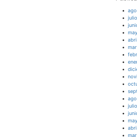
ago
jul
jun
may
abr
mar
feb
ene
dic
nov
oct
sep
ago
jul
jun
may
abr
mar