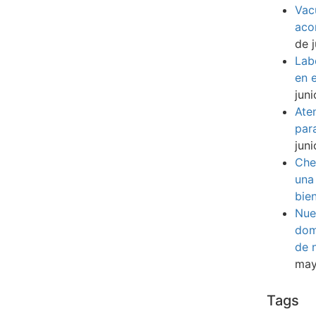
Vac
aco
de 
Lab
en e
jun
Ate
par
jun
Che
una
bie
Nue
dom
de 
may
Tags