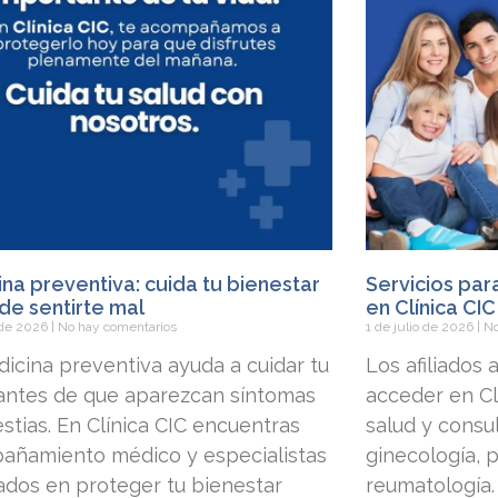
na preventiva: cuida tu bienestar
Servicios par
de sentirte mal
en Clínica CIC
o de 2026
No hay comentarios
1 de julio de 2026
No
icina preventiva ayuda a cuidar tu
Los afiliados
 antes de que aparezcan síntomas
acceder en Clí
stias. En Clínica CIC encuentras
salud y consu
añamiento médico y especialistas
ginecología, p
dos en proteger tu bienestar
reumatología