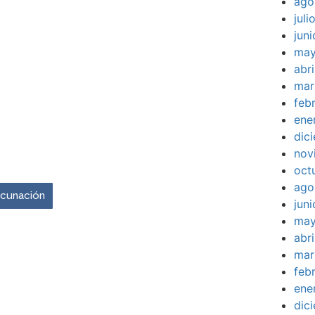
ago
jul
jun
may
abr
mar
feb
ene
dic
venir es ahora.
nov
oct
ago
vacunación
jun
may
abr
mar
feb
ene
dic