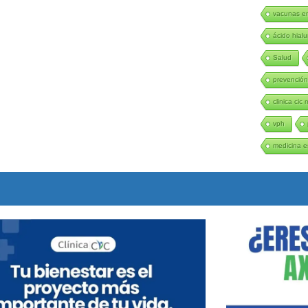
vacunas en
ácido hialu
Salud
prevenció
clinica cic 
vph
medicina e