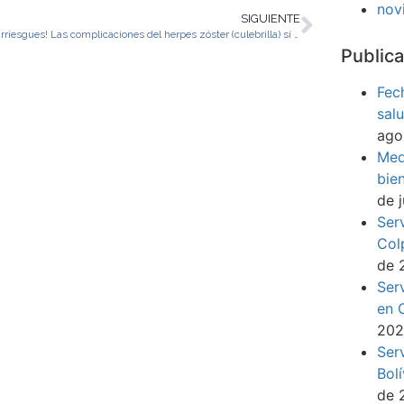
nov
SIGUIENTE
¡No te arriesgues! Las complicaciones del herpes zóster (culebrilla) sí se pueden prevenir
Publica
Fec
sal
ago
Med
bie
de 
Ser
Col
de 
Ser
en 
20
Ser
Bol
de 