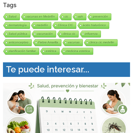
Tags
Salud
vacunas en Medellín
cic
vph
prevención
dermatología
medellín
Clínica CIC
ácido hialurónico
Salud pública
vacunación
clinica cic
influenza
anticonceptivo
Fiebre Amarilla
vacunas
clinica cic medellin
planificación familiar
estética
medicina estetica
Te puede interesar...