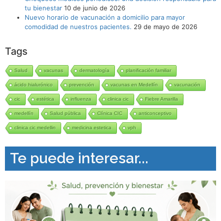
tu bienestar
10 de junio de 2026
Nuevo horario de vacunación a domicilio para mayor
comodidad de nuestros pacientes.
29 de mayo de 2026
Tags
Salud
vacunas
dermatología
planificación familiar
ácido hialurónico
prevención
vacunas en Medellín
vacunación
cic
estética
influenza
clinica cic
Fiebre Amarilla
medellín
Salud pública
Clínica CIC
anticonceptivo
clinica cic medellin
medicina estetica
vph
Te puede interesar...