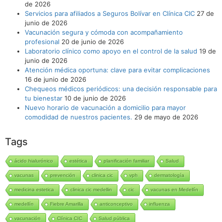
de 2026
Servicios para afiliados a Seguros Bolívar en Clínica CIC
27 de
junio de 2026
Vacunación segura y cómoda con acompañamiento
profesional
20 de junio de 2026
Laboratorio clínico como apoyo en el control de la salud
19 de
junio de 2026
Atención médica oportuna: clave para evitar complicaciones
16 de junio de 2026
Chequeos médicos periódicos: una decisión responsable para
tu bienestar
10 de junio de 2026
Nuevo horario de vacunación a domicilio para mayor
comodidad de nuestros pacientes.
29 de mayo de 2026
Tags
ácido hialurónico
estética
planificación familiar
Salud
vacunas
prevención
clinica cic
vph
dermatología
medicina estetica
clinica cic medellin
cic
vacunas en Medellín
medellín
Fiebre Amarilla
anticonceptivo
influenza
vacunación
Clínica CIC
Salud pública