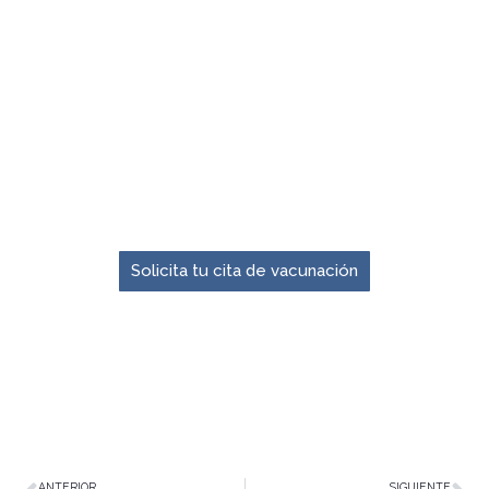
El momento para prevenir es ahora.
Solicita tu cita de vacunación
ANTERIOR
SIGUIENTE