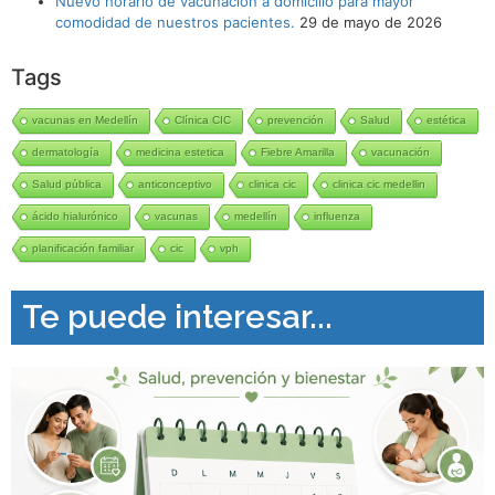
Nuevo horario de vacunación a domicilio para mayor
comodidad de nuestros pacientes.
29 de mayo de 2026
Tags
vacunas en Medellín
Clínica CIC
prevención
Salud
estética
dermatología
medicina estetica
Fiebre Amarilla
vacunación
Salud pública
anticonceptivo
clinica cic
clinica cic medellin
ácido hialurónico
vacunas
medellín
influenza
planificación familiar
cic
vph
Te puede interesar...