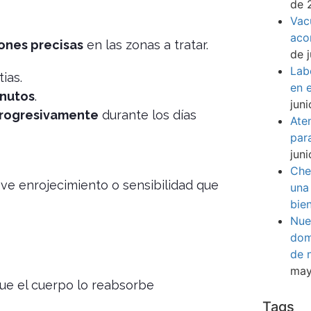
de 
Vac
aco
ones precisas
en las zonas a tratar.
de 
Lab
ias.
en e
inutos
.
jun
progresivamente
durante los días
Ate
par
jun
Che
ve enrojecimiento o sensibilidad que
una
bie
Nue
dom
de 
may
que el cuerpo lo reabsorbe
Tags