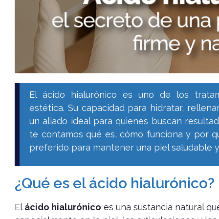
El ácido hialurónico es uno de los trat
estética. Su capacidad para hidratar, rellena
un aliado ideal para quienes buscan resultado
te contamos qué es, cómo funciona y por qu
preferido para mantener una piel saludable y
¿Qué es el ácido hialurónico?
El
ácido hialurónico
es una sustancia natural qu