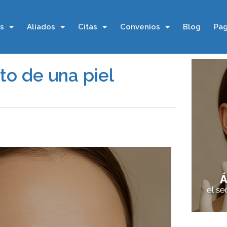
os
Aliados
Citas
Convenios
Blog
Pag
eto de una piel