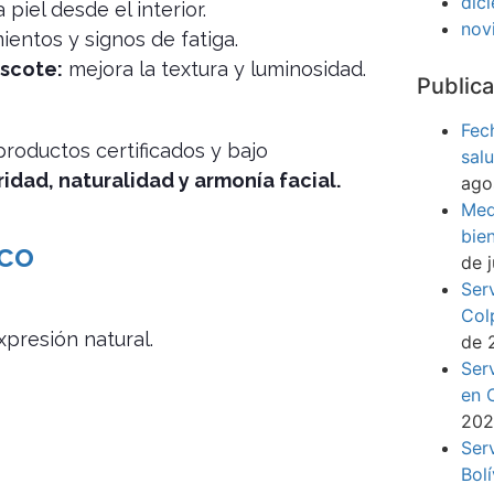
dic
a piel desde el interior.
nov
entos y signos de fatiga.
scote:
mejora la textura y luminosidad.
Publica
Fec
productos certificados y bajo
sal
idad, naturalidad y armonía facial.
ago
Med
bie
ico
de 
Ser
Col
expresión natural.
de 
Ser
en 
20
Ser
Bol