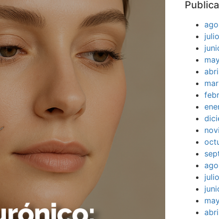
Publica
ago
jul
jun
may
abr
mar
feb
ene
dic
nov
oct
sep
ago
jul
jun
may
abr