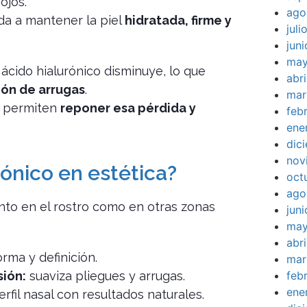
ojos.
ago
uda a mantener la piel
hidratada, firme y
jul
jun
may
 ácido hialurónico disminuye, lo que
abr
ión de arrugas
.
mar
o permiten
reponer esa pérdida y
feb
ene
dic
nov
rónico en estética?
oct
ago
anto en el rostro como en otras zonas
jun
may
abr
rma y definición.
mar
feb
sión:
suaviza pliegues y arrugas.
ene
erfil nasal con resultados naturales.