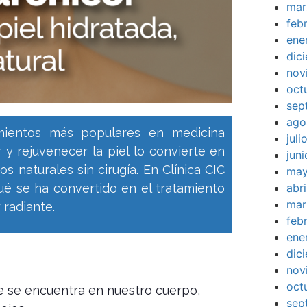
mar
feb
ene
dic
nov
oct
sep
ago
amientos más populares en medicina
jul
r y rejuvenecer la piel lo convierte en
jun
s naturales sin cirugía. En Clínica CIC
may
abr
é se ha convertido en el tratamiento
mar
 radiante.
feb
ene
dic
nov
oct
e se encuentra en nuestro cuerpo,
sep