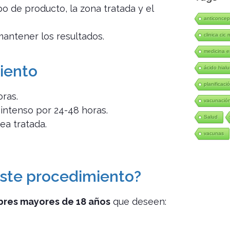
ipo de producto, la zona tratada y el
anticoncep
antener los resultados.
clinica cic 
medicina e
iento
ácido hialu
planificació
oras.
vacunació
 intenso por 24-48 horas.
Salud
ea tratada.
vacunas
este procedimiento?
bres mayores de 18 años
que deseen: