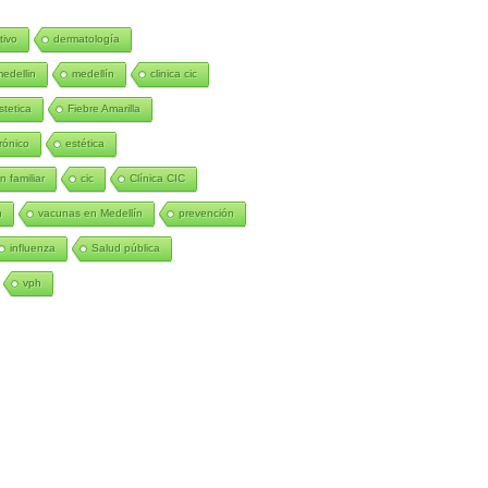
tivo
dermatología
medellin
medellín
clinica cic
stetica
Fiebre Amarilla
rónico
estética
n familiar
cic
Clínica CIC
n
vacunas en Medellín
prevención
influenza
Salud pública
vph