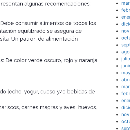
mar
 presentan algunas recomendaciones:
feb
ene
Debe consumir alimentos de todos los
dic
entación equilibrado se asegura de
nov
oct
sita. Un patrón de alimentación
sep
ago
jul
: De color verde oscuro, rojo y naranja
jun
may
abr
mar
ndo leche, yogur, queso y/o bebidas de
feb
ene
mariscos, carnes magras y aves, huevos,
dic
nov
oct
sep