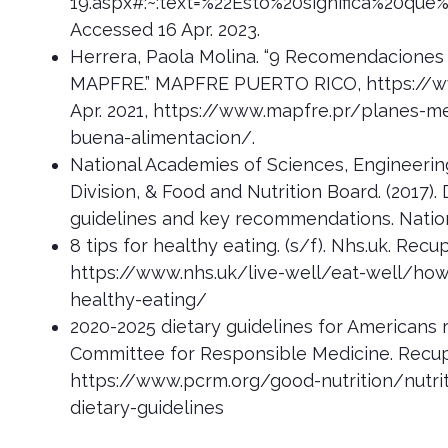
19.aspx#:~:text=%22Esto%20significa%20q
Accessed 16 Apr. 2023.
Herrera, Paola Molina. “9 Recomendaciones
MAPFRE.” MAPFRE PUERTO RICO, https://w
Apr. 2021, https://www.mapfre.pr/planes-
buena-alimentacion/.
National Academies of Sciences, Engineerin
Division, & Food and Nutrition Board. (2017).
guidelines and key recommendations. Natio
8 tips for healthy eating. (s/f). Nhs.uk. Recu
https://www.nhs.uk/live-well/eat-well/how-
healthy-eating/
2020-2025 dietary guidelines for Americans 
Committee for Responsible Medicine. Recupe
https://www.pcrm.org/good-nutrition/nutri
dietary-guidelines