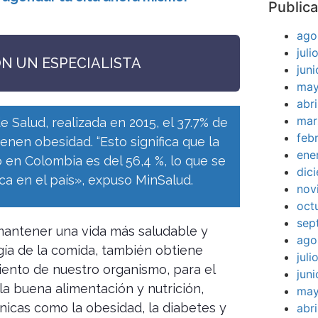
Publica
ago
jul
ON UN ESPECIALISTA
jun
may
abr
mar
e Salud, realizada en 2015, el 37.7% de
feb
enen obesidad. “Esto significa que la
ene
en Colombia es del 56,4 %, lo que se
dic
a en el país», expuso MinSalud.
nov
oct
sep
mantener una vida más saludable y
ago
ía de la comida, también obtiene
jul
iento de nuestro organismo, para el
jun
la buena alimentación y nutrición,
may
icas como la obesidad, la diabetes y
abr