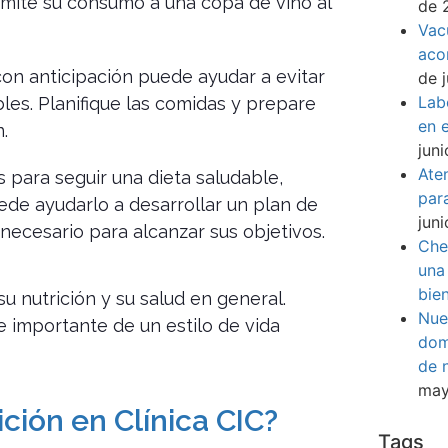
imite su consumo a una copa de vino al
de 
Vac
aco
con anticipación puede ayudar a evitar
de 
Lab
es. Planifique las comidas y prepare
en e
.
jun
Ate
es para seguir una dieta saludable,
par
ede ayudarlo a desarrollar un plan de
jun
necesario para alcanzar sus objetivos.
Che
una
bie
 nutrición y su salud en general.
Nue
 importante de un estilo de vida
dom
de 
may
ición en Clínica CIC?
Tags