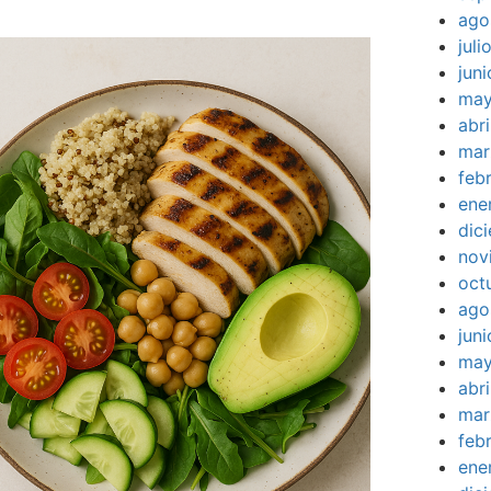
ago
jul
jun
may
abr
mar
feb
ene
dic
nov
oct
ago
jun
may
abr
mar
feb
ene