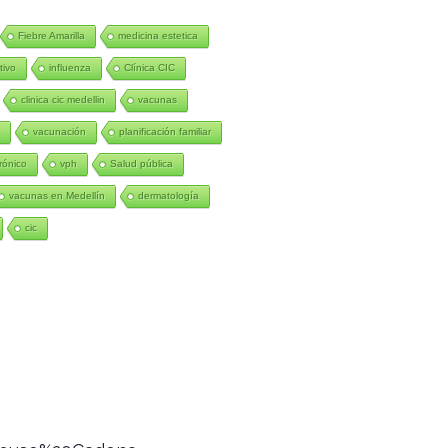
Fiebre Amarilla
medicina estetica
tivo
influenza
Clínica CIC
clinica cic medellin
vacunas
n
vacunación
planificación familiar
rónico
vph
Salud pública
vacunas en Medellín
dermatología
cic