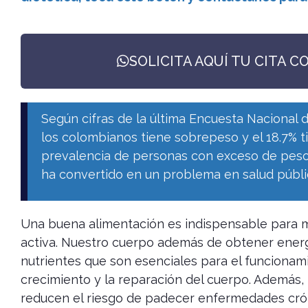
SOLICITA AQUÍ TU CITA C
Según cifras de la última Encuesta Nacional d
los colombianos tiene sobrepeso y el 18.7% ti
prevalencia de personas con exceso de peso 
ha convertido en un problema en salud públic
Una buena alimentación es indispensable para 
activa. Nuestro cuerpo además de obtener energ
nutrientes que son esenciales para el funcionam
crecimiento y la reparación del cuerpo. Además, 
reducen el riesgo de padecer enfermedades crón