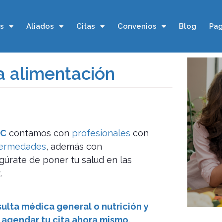
os
Aliados
Citas
Convenios
Blog
Pag
a alimentación
IC
contamos con
profesionales
con
fermedades
, además con
gúrate de poner tu salud en las
.
sulta médica general o nutrición y
 agendar tu cita ahora mismo.