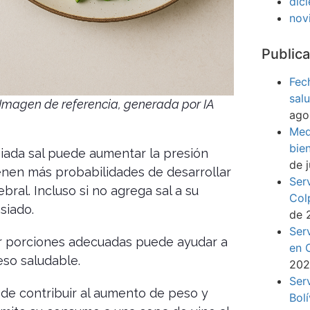
dic
nov
Publica
Fec
sal
Imagen de referencia, generada por IA
ago
Med
bie
da sal puede aumentar la presión
de 
tienen más probabilidades de desarrollar
Ser
ral. Incluso si no agrega sal a su
Col
siado.
de 
Ser
porciones adecuadas puede ayudar a
en 
eso saludable.
20
Ser
de contribuir al aumento de peso y
Bol