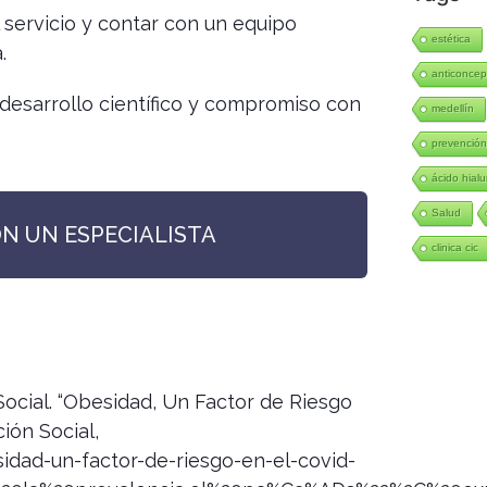
l servicio y contar con un equipo
estética
.
anticoncep
desarrollo científico y compromiso con
medellín
prevenció
ácido hialu
Salud
ON UN ESPECIALISTA
clinica cic
Social. “Obesidad, Un Factor de Riesgo
ción Social,
dad-un-factor-de-riesgo-en-el-covid-