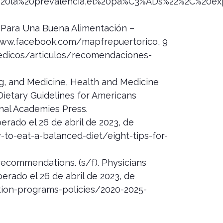
ue%20la%20prevalencia,el%20pa%C3%ADs%22%2C%20e
 Para Una Buena Alimentación –
ww.facebook.com/mapfrepuertorico, 9
medicos/articulos/recomendaciones-
g, and Medicine, Health and Medicine
 Dietary Guidelines for Americans
nal Academies Press.
perado el 26 de abril de 2023, de
to-eat-a-balanced-diet/eight-tips-for-
recommendations. (s/f). Physicians
rado el 26 de abril de 2023, de
tion-programs-policies/2020-2025-