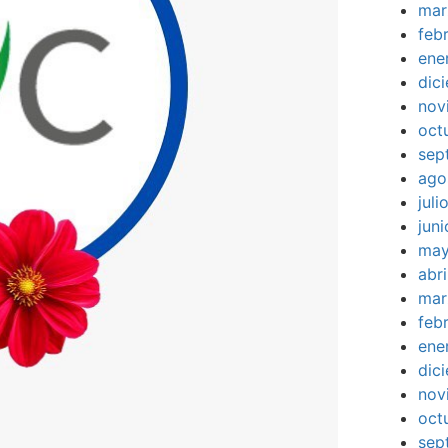
mar
feb
ene
dic
nov
oct
sep
ago
jul
jun
may
abr
mar
feb
ene
dic
nov
oct
sep