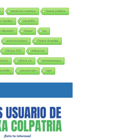
n
medicina estetica
Salud pública
n familiar
medellín
 Medellín
Salud
cic
anticonceptivo
Fiebre Amarilla
Clínica CIC
influenza
rónico
clinica cic
dermatología
medellin
prevención
vph