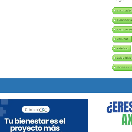
vacunació
planificació
vacunas en
vacunas
estética
ácido hialu
clinica cic 