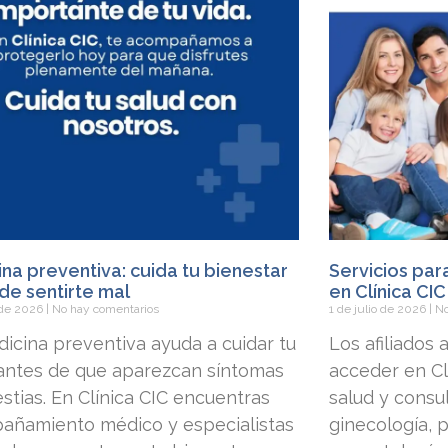
na preventiva: cuida tu bienestar
Servicios par
de sentirte mal
en Clínica CIC
o de 2026
No hay comentarios
1 de julio de 2026
No
icina preventiva ayuda a cuidar tu
Los afiliados
 antes de que aparezcan síntomas
acceder en Clí
stias. En Clínica CIC encuentras
salud y consu
añamiento médico y especialistas
ginecología, p