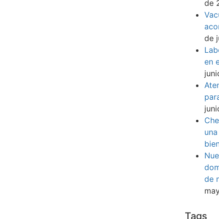
de 
Vac
aco
de 
Lab
en e
jun
Ate
par
jun
Che
una
bie
Nue
dom
de 
may
Tags