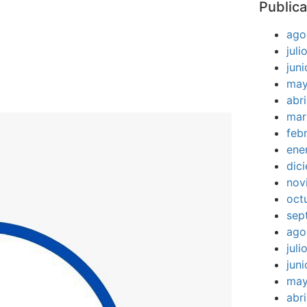
Publica
ago
jul
jun
may
abr
mar
feb
ene
dic
nov
oct
sep
ago
jul
jun
may
abr