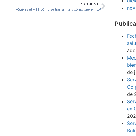
dic
SIGUIENTE
nov
¿Qué es el VIH, cómo se transmite y cómo prevenirlo?
Publica
Fec
sal
ago
Med
bie
de 
Ser
Col
de 
Ser
en 
20
Ser
Bol