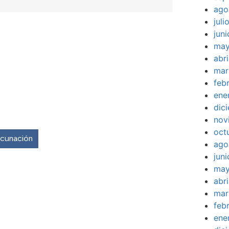
ago
jul
jun
may
abr
mar
feb
ene
venir es ahora.
dic
nov
oct
vacunación
ago
jun
may
abr
mar
feb
ene