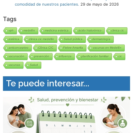
comodidad de nuestros pacientes.
29 de mayo de 2026
Tags
vph
medellín
medicina estetica
ácido hialurónico
clinica cic
estética
clinica cic medellin
Salud pública
dermatología
anticonceptivo
Clínica CIC
Fiebre Amarilla
vacunas en Medellín
vacunación
prevención
influenza
planificación familiar
cic
vacunas
Salud
Te puede interesar...