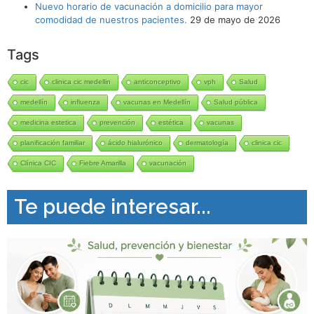
Nuevo horario de vacunación a domicilio para mayor
comodidad de nuestros pacientes.
29 de mayo de 2026
Tags
cic
clinica cic medellin
anticonceptivo
vph
Salud
medellín
influenza
vacunas en Medellín
Salud pública
medicina estetica
prevención
estética
vacunas
planificación familiar
ácido hialurónico
dermatología
clinica cic
Clínica CIC
Fiebre Amarilla
vacunación
Te puede interesar...