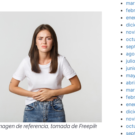
mar
feb
ene
dic
nov
oct
sep
ago
jul
jun
may
abr
mar
feb
ene
dic
nov
oct
magen de referencia, tomada de Freepik
sep