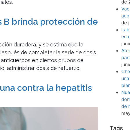
de 
iales.
Vac
aco
s B brinda protección de
de 
Lab
en e
jun
cción duradera, y se estima que la
Ate
espués de completar la serie de dosis.
par
 anticuerpos en ciertos grupos de
jun
io, administrar dosis de refuerzo.
Che
una
bie
na contra la hepatitis
Nue
dom
de 
may
Tags