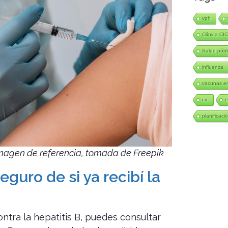
vph
Clínica CI
Salud públ
influenza
vacunas en
cic
e
planificació
magen de referencia, tomada de Freepik
guro de si ya recibí la
ontra la hepatitis B, puedes consultar