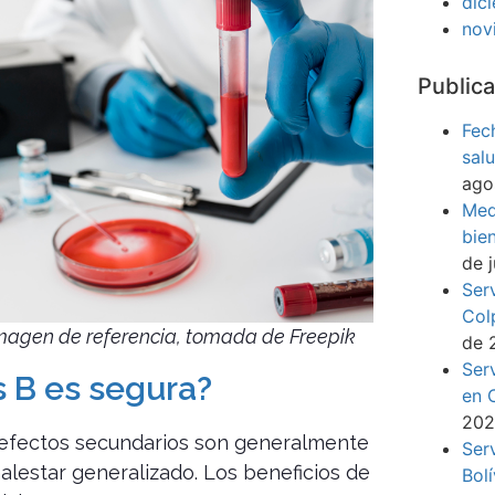
dic
nov
Publica
Fec
sal
ago
Med
bie
de 
Ser
Col
magen de referencia, tomada de Freepik
de 
Ser
s B es segura?
en 
20
os efectos secundarios son generalmente
Ser
malestar generalizado. Los beneficios de
Bol