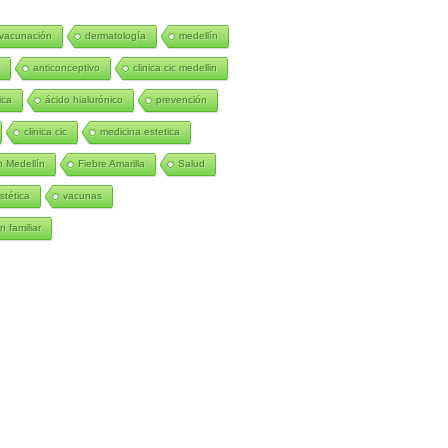
vacunación
dermatología
medellín
C
anticonceptivo
clinica cic medellin
ica
ácido hialurónico
prevención
clinica cic
medicina estetica
 Medellín
Fiebre Amarilla
Salud
stética
vacunas
n familiar