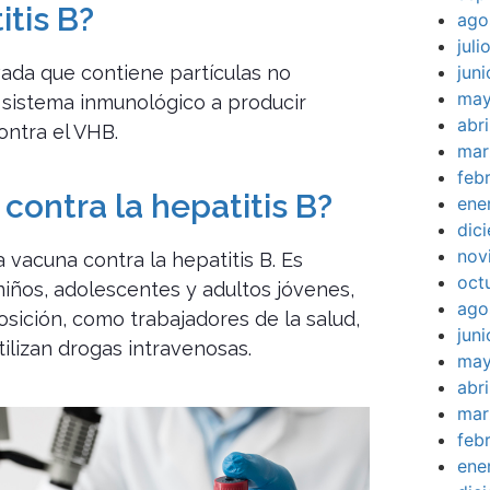
itis B?
ago
jul
jun
vada que contiene partículas no
may
al sistema inmunológico a producir
abr
ontra el VHB.
mar
feb
contra la hepatitis B?
ene
dic
nov
vacuna contra la hepatitis B. Es
oct
iños, adolescentes y adultos jóvenes,
ago
sición, como trabajadores de la salud,
jun
ilizan drogas intravenosas.
may
abr
mar
feb
ene