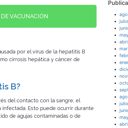
Publica
ago
A DE VACUNACIÓN
jul
jun
may
abr
mar
ausada por el virus de la hepatitis B
feb
o cirrosis hepática y cáncer de
ene
dic
nov
oct
is B?
sep
ago
és del contacto con la sangre, el
jul
 infectada. Esto puede ocurrir durante
jun
rtido de agujas contaminadas o de
may
abr