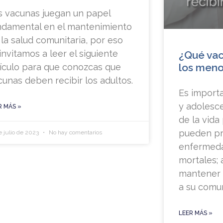
s vacunas juegan un papel
ndamental en el mantenimiento
 la salud comunitaria, por eso
invitamos a leer el siguiente
¿Qué vac
los meno
tículo para que conozcas que
cunas deben recibir los adultos.
Es importa
y adolesc
R MÁS »
de la vida
pueden pr
e julio de 2023
No hay comentarios
enfermeda
mortales;
mantener s
a su comu
LEER MÁS »