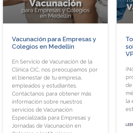
Vacunación para Empresas y
To
Colegios en Medellín
so
V
En Servicio de Vacunación de la
¡N
Clínica CIC, nos preocupamos por
pr
el bienestar de tu empresa,
de
empleados y estudiantes.
mé
Contáctanos para obtener más
la
información sobre nuestros
es
servicios de Vacunación
Especializada para Empresas y
Jornadas de Vacunación en
LEE