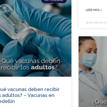
LEER MÁS »
19 de julio de 2
ué vacunas deben recibir
s adultos? – Vacunas en
dellín