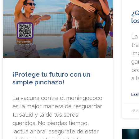
¿Q
lo
La
tr
im
ga
pr
¡Protege tu futuro con un
a l
simple pinchazo!
LEE
La vacuna contra el meningococo
es la mejor manera de resguardar
28 d
tu salud y la de tus seres
queridos. No pierdas tiempo,
¡actúa ahora! asegúrate de estar