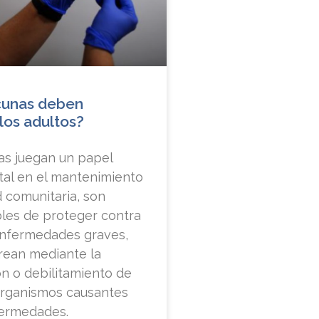
cunas deben
los adultos?
as juegan un papel
al en el mantenimiento
d comunitaria, son
les de proteger contra
enfermedades graves,
rean mediante la
ón o debilitamiento de
organismos causantes
fermedades.