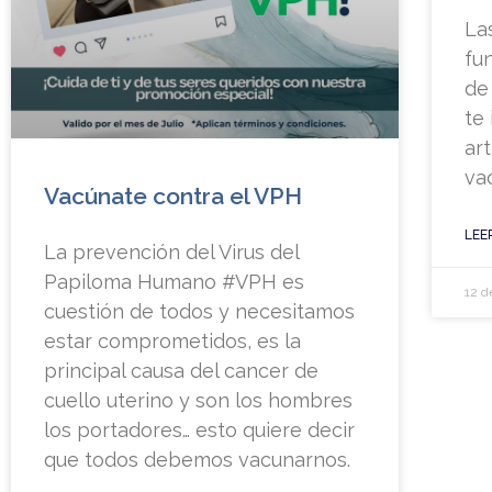
La
fu
de
te 
ar
va
Vacúnate contra el VPH
LEE
La prevención del Virus del
Papiloma Humano #VPH es
12 d
cuestión de todos y necesitamos
estar comprometidos, es la
principal causa del cancer de
cuello uterino y son los hombres
los portadores… esto quiere decir
que todos debemos vacunarnos.