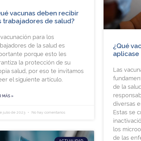
ué vacunas deben recibir
s trabajadores de salud?
 vacunación para los
¿Qué va
abajadores de la salud es
aplicase 
portante porque esto les
rantiza la protección de su
Las vacun
opia salud, por eso te invitamos
fundament
eer el siguiente artículo.
de la salu
responsab
R MÁS »
diversas 
Estas se c
e julio de 2023
No hay comentarios
inactivaci
los micro
de las en
ACTUALIDAD