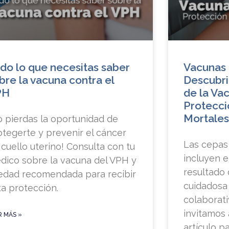
do lo que necesitas saber
Vacunas 
bre la vacuna contra el
Descubri
PH
de la Vac
Protecci
Mortales
o pierdas la oportunidad de
otegerte y prevenir el cáncer
Las cepas 
 cuello uterino! Consulta con tu
incluyen e
dico sobre la vacuna del VPH y
resultado 
 edad recomendada para recibir
cuidadosa
ta protección.
colaborati
invitamos 
R MÁS »
artículo 