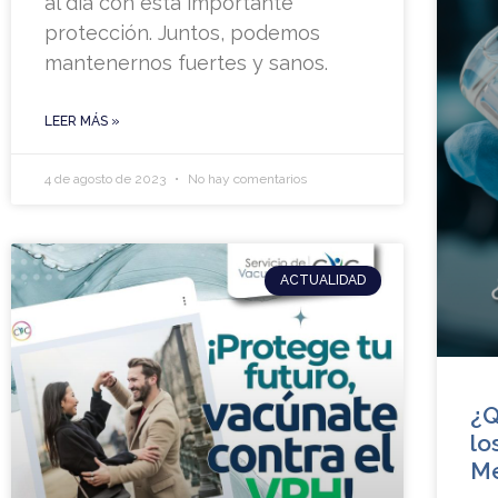
al día con esta importante
protección. Juntos, podemos
mantenernos fuertes y sanos.
LEER MÁS »
4 de agosto de 2023
No hay comentarios
ACTUALIDAD
¿Q
lo
Me