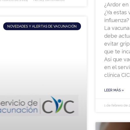
¿Ardor en 
¿Ya estas 
influenza?
NOVEDADES Y ALERTAS DE VACUNACIÓN
La vacuna 
debe actua
evitar gri
que te inc
Así que va
en el serv
clínica CIC
LEER MÁS »
1 de febrero de