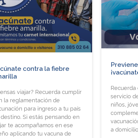
Previen
cúnate contra la fiebre
¡vacúnat
arilla
Recuerda 
iensas viajar? Recuerda cumplir
servicio d
n la reglamentación de
niños, jóv
cunación para ingreso a tu país
complemen
 destino. Si estás pensando en
vacunación
ajar te acompañamos en ese
a domicilio
eño aplicando tu vacuna de