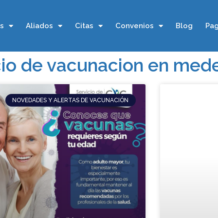
os
Aliados
Citas
Convenios
Blog
Pag
cio de vacunacion en mede
NOVEDADES Y ALERTAS DE VACUNACIÓN