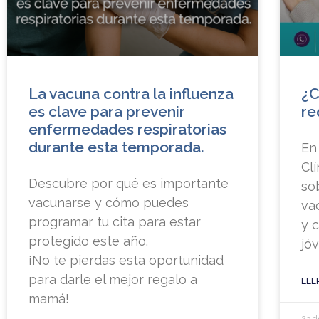
La vacuna contra la influenza
¿C
es clave para prevenir
re
enfermedades respiratorias
durante esta temporada.
En
Cl
Descubre por qué es importante
so
vacunarse y cómo puedes
va
programar tu cita para estar
y 
protegido este año.
jó
¡No te pierdas esta oportunidad
para darle el mejor regalo a
LEE
mamá!
23 d