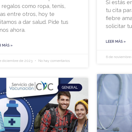
Si estás e
s regalos como ropa, tenis,
tu cita pa
yas entre otros, hoy te
fiebre ama
vitamos a dar salud. Pide tus
solicitar tu
nos ahora.
LEER MÁS »
R MÁS »
6 de noviembre
e diciembre de 2023
No hay comentarios
GENERAL