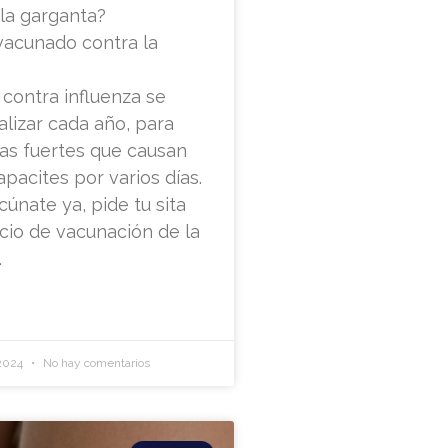
la garganta?
vacunado contra la
contra influenza se
lizar cada año, para
pas fuertes que causan
apacites por varios días.
cúnate ya, pide tu sita
icio de vacunación de la
.
 2024
No hay comentarios