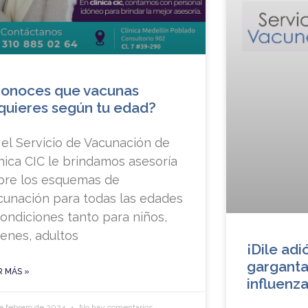
onoces que vacunas
quieres según tu edad?
 el Servicio de Vacunación de
ínica CIC le brindamos asesoría
bre los esquemas de
cunación para todas las edades
condiciones tanto para niños,
venes, adultos
¡Dile adi
garganta
R MÁS »
influenza
e febrero de 2024
No hay comentarios