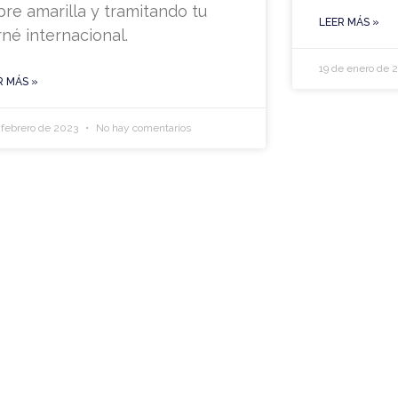
ebre amarilla y tramitando tu
LEER MÁS »
rné internacional.
19 de enero de 
R MÁS »
 febrero de 2023
No hay comentarios