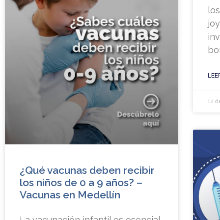
lo
jo
in
bo
LEE
12 d
¿Qué vacunas deben recibir
los niños de 0 a 9 años? –
Vacunas en Medellín
La vacunación infantil es esencial