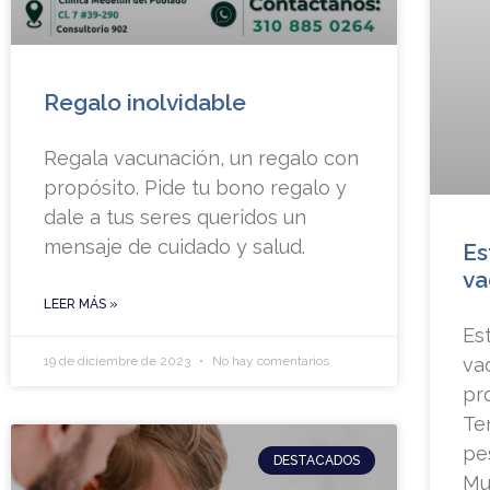
Regalo inolvidable
Regala vacunación, un regalo con
propósito. Pide tu bono regalo y
dale a tus seres queridos un
mensaje de cuidado y salud.
Es
va
LEER MÁS »
Es
19 de diciembre de 2023
No hay comentarios
va
pr
Te
pe
DESTACADOS
Mu