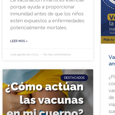
porque ayuda a proporcionar
inmunidad antes de que los niños
estén expuestos a enfermedades
potencialmente mortales.
LEER MÁS »
3 de agosto de 2023
No hay comentarios
Va
am
¿P
DESTACADOS
co
va
de
vi
su