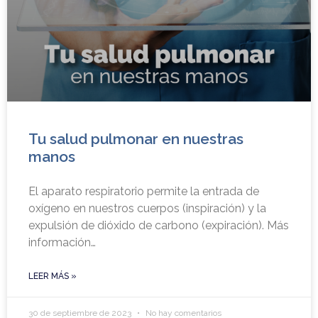
Tu salud pulmonar en nuestras
manos
El aparato respiratorio permite la entrada de
oxígeno en nuestros cuerpos (inspiración) y la
expulsión de dióxido de carbono (expiración). Más
información…
LEER MÁS »
30 de septiembre de 2023
No hay comentarios