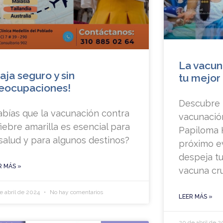
La vacun
iaja seguro y sin
tu mejor
eocupaciones!
Descubre l
abías que la vacunación contra
vacunación
fiebre amarilla es esencial para
Papiloma 
 salud y para algunos destinos?
próximo e
despeja t
R MÁS »
vacuna cru
e abril de 2024
No hay comentarios
LEER MÁS »
20 de abril de 