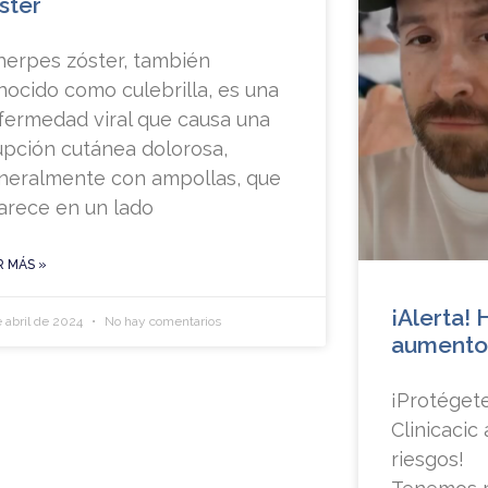
ster
 herpes zóster, también
nocido como culebrilla, es una
fermedad viral que causa una
upción cutánea dolorosa,
neralmente con ampollas, que
arece en un lado
R MÁS »
¡Alerta! 
e abril de 2024
No hay comentarios
aumento
¡Protéget
Clinicacic
riesgos!