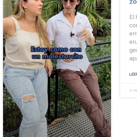
zó
El
co
en
er
ge
ap
LEE
11 d