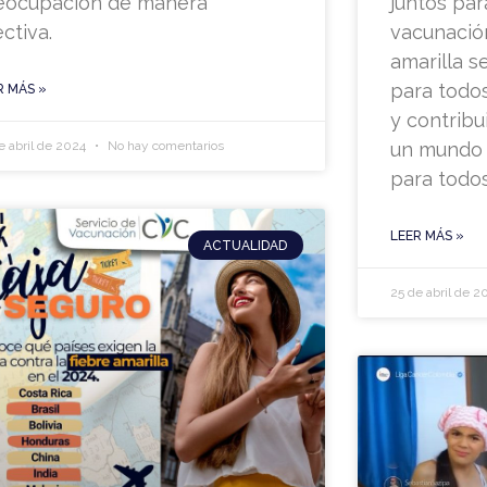
eocupación de manera
juntos par
ctiva.
vacunación
amarilla s
para todos
R MÁS »
y contribu
e abril de 2024
No hay comentarios
un mundo 
para todos
LEER MÁS »
ACTUALIDAD
25 de abril de 