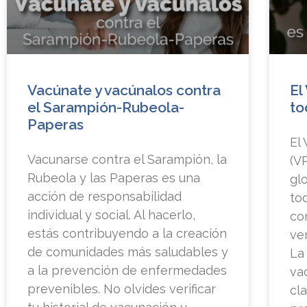
Vacúnate y vacúnalos contra
El
el Sarampión-Rubeola-
to
Paperas
El
Vacunarse contra el Sarampión, la
(V
Rubeola y las Paperas es una
gl
acción de responsabilidad
to
individual y social. Al hacerlo,
co
estás contribuyendo a la creación
ve
de comunidades más saludables y
La
a la prevención de enfermedades
va
prevenibles. No olvides verificar
cl