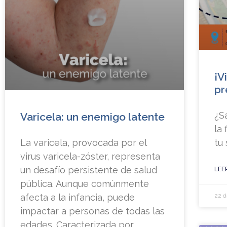
¡V
pr
¿S
Varicela: un enemigo latente
la 
La varicela, provocada por el
tu
virus varicela-zóster, representa
un desafío persistente de salud
LEE
pública. Aunque comúnmente
afecta a la infancia, puede
22 d
impactar a personas de todas las
edades. Caracterizada por