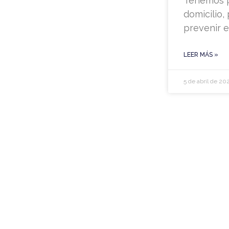
Tenemos p
domicilio
prevenir e
LEER MÁS »
5 de abril de 20