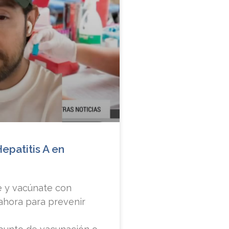
Hepatitis A en
e y vacúnate con
 ahora para prevenir