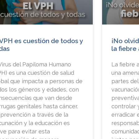
 VPH es cuestión de todos y
¡No olvi
das
la fiebre
 Virus del Papiloma Humano
La fiebre 
PH) es una cuestión de salud
una amena
obal que impacta a personas de
partes del
dos los géneros y edades, con
vacunació
nsecuencias que van desde
preventiv
rrugas genitales hasta cáncer.
controlar
 prevención a través de la
erradicar 
cunación y la educación es
responsab
ave para evitar esta
comunidad