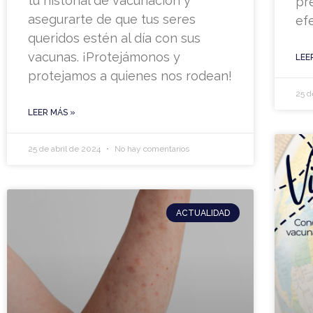
tu historial de vacunación y
pr
asegurarte de que tus seres
efe
queridos estén al día con sus
vacunas. ¡Protejámonos y
LEE
protejamos a quienes nos rodean!
25 d
LEER MÁS »
25 de abril de 2024
No hay comentarios
ACTUALIDAD