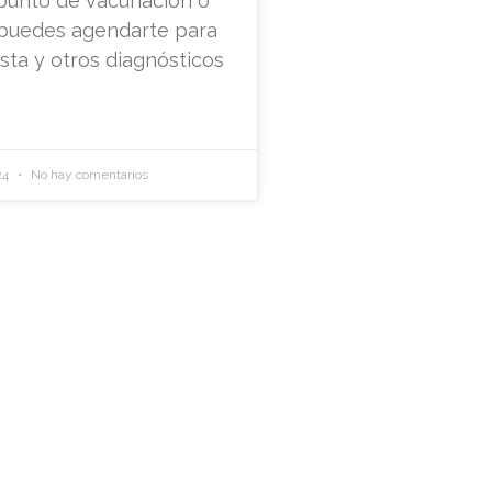
unto de vacunación o
, puedes agendarte para
sta y otros diagnósticos
24
No hay comentarios