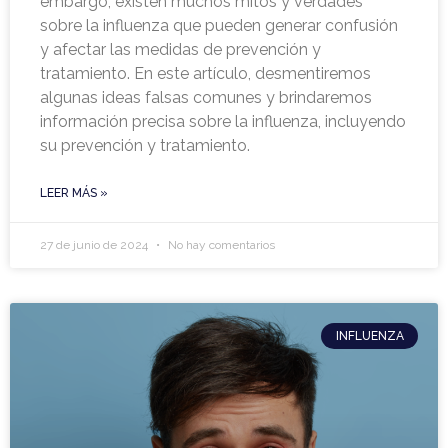
embargo, existen muchos mitos y verdades
sobre la influenza que pueden generar confusión
y afectar las medidas de prevención y
tratamiento. En este artículo, desmentiremos
algunas ideas falsas comunes y brindaremos
información precisa sobre la influenza, incluyendo
su prevención y tratamiento.
LEER MÁS »
27 de junio de 2024
No hay comentarios
INFLUENZA