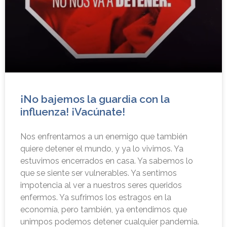
¡No bajemos la guardia con la
influenza! ¡Vacúnate!
Nos enfrentamos a un enemigo que también
quiere detener el mundo, y ya lo vivimos. Ya
estuvimos encerrados en casa. Ya sabemos lo
que se siente ser vulnerables. Ya sentimos
impotencia al ver a nuestros seres queridos
enfermos. Ya sufrimos los estragos en la
economía, pero también, ya entendimos que
unimpos podemos detener cualquier pandemia.