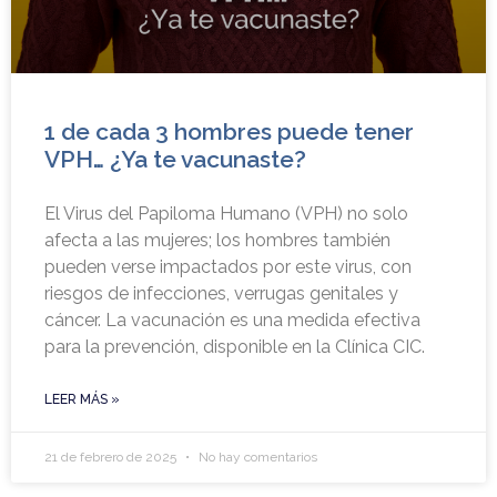
1 de cada 3 hombres puede tener
VPH… ¿Ya te vacunaste?
El Virus del Papiloma Humano (VPH) no solo
afecta a las mujeres; los hombres también
pueden verse impactados por este virus, con
riesgos de infecciones, verrugas genitales y
cáncer. La vacunación es una medida efectiva
para la prevención, disponible en la Clínica CIC.
LEER MÁS »
21 de febrero de 2025
No hay comentarios