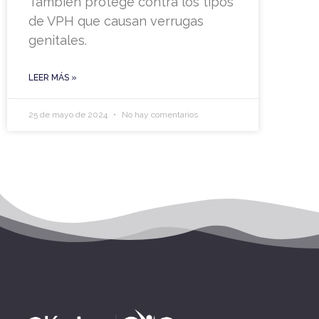
También protege contra los tipos
de VPH que causan verrugas
genitales.
LEER MÁS »
25 de mayo de 2024
No hay comentarios