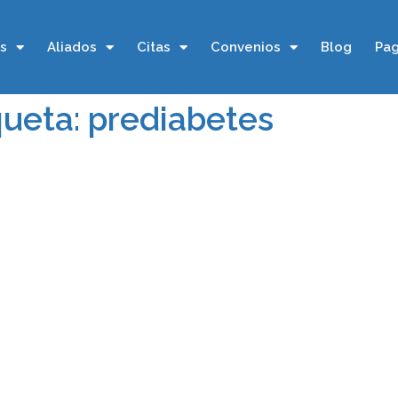
os
Aliados
Citas
Convenios
Blog
Pag
queta: prediabetes