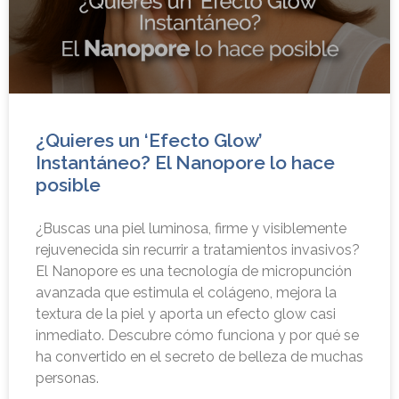
¿Quieres un ‘Efecto Glow’
Instantáneo? El Nanopore lo hace
posible
¿Buscas una piel luminosa, firme y visiblemente
rejuvenecida sin recurrir a tratamientos invasivos?
El Nanopore es una tecnología de micropunción
avanzada que estimula el colágeno, mejora la
textura de la piel y aporta un efecto glow casi
inmediato. Descubre cómo funciona y por qué se
ha convertido en el secreto de belleza de muchas
personas.