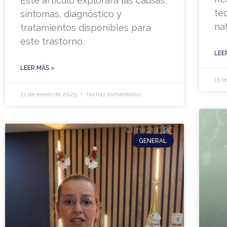
Este artículo explorará las causas,
té
síntomas, diagnóstico y
na
tratamientos disponibles para
este trastorno.
LEE
LEER MÁS »
15 d
21 de enero de 2025
No hay comentarios
GENERAL