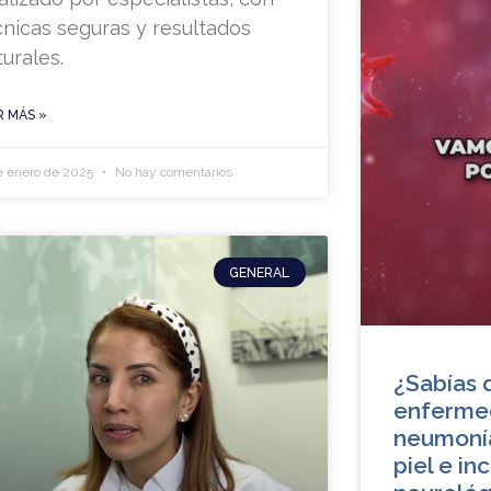
cnicas seguras y resultados
turales.
R MÁS »
e enero de 2025
No hay comentarios
GENERAL
¿Sabías 
enferme
neumonía
piel e i