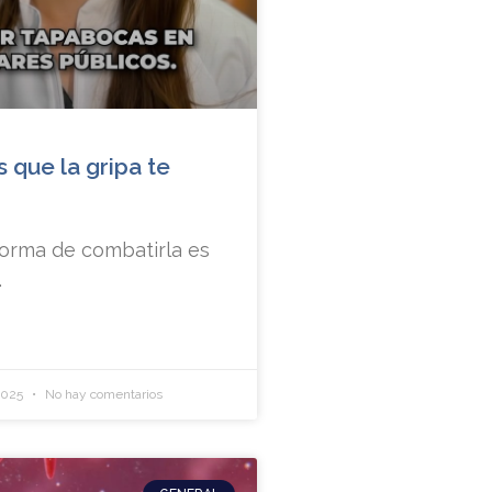
 que la gripa te
!
forma de combatirla es
.
2025
No hay comentarios