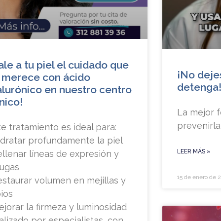
ale a tu piel el cuidado que
¡No dejes
 merece con ácido
detenga
alurónico en nuestro centro
ínico!
La mejor 
prevenirla
te tratamiento es ideal para:
idratar profundamente la piel
LEER MÁS »
ellenar líneas de expresión y
rugas
15 de enero de 
estaurar volumen en mejillas y
bios
ejorar la firmeza y luminosidad
alizado por especialistas, con