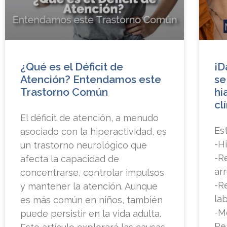
¿Qué es el Déficit de
¡D
Atención? Entendamos este
se
Trastorno Común
hi
cl
El déficit de atención, a menudo
Es
asociado con la hiperactividad, es
-H
un trastorno neurológico que
-R
afecta la capacidad de
ar
concentrarse, controlar impulsos
-R
y mantener la atención. Aunque
la
es más común en niños, también
-M
puede persistir en la vida adulta.
Re