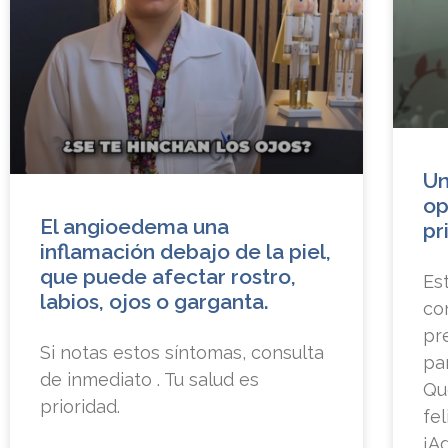
Un
op
El angioedema una
pr
inflamación debajo de la piel,
que puede afectar rostro,
Es
labios, ojos o garganta.
co
pr
Si notas estos síntomas, consulta
par
de inmediato . Tu salud es
Qu
prioridad.
fe
¡A