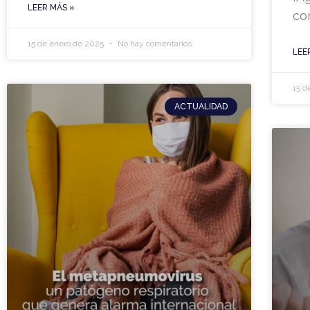
LEER MÁS »
co
15 de enero de 2025
No hay comentarios
LEE
15 d
ACTUALIDAD