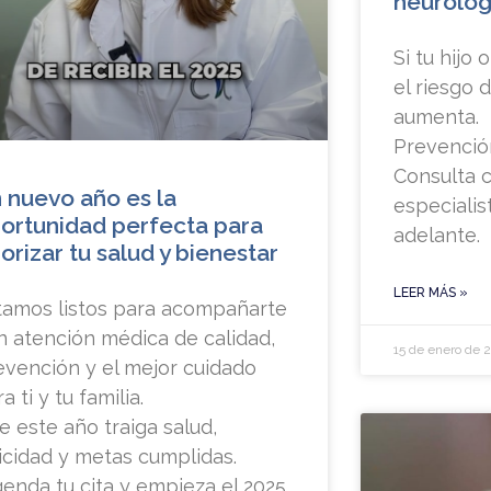
neurológ
Si tu hijo
el riesgo 
aumenta.
Prevenció
Consulta 
 nuevo año es la
especiali
ortunidad perfecta para
adelante.
iorizar tu salud y bienestar
LEER MÁS »
tamos listos para acompañarte
n atención médica de calidad,
15 de enero de 
evención y el mejor cuidado
a ti y tu familia.
e este año traiga salud,
licidad y metas cumplidas.
genda tu cita y empieza el 2025