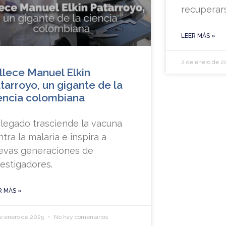
recuperars
LEER MÁS »
2 de enero de 
llece Manuel Elkin
tarroyo, un gigante de la
encia colombiana
 legado trasciende la vacuna
tra la malaria e inspira a
evas generaciones de
vestigadores.
R MÁS »
e enero de 2025
No hay comentarios