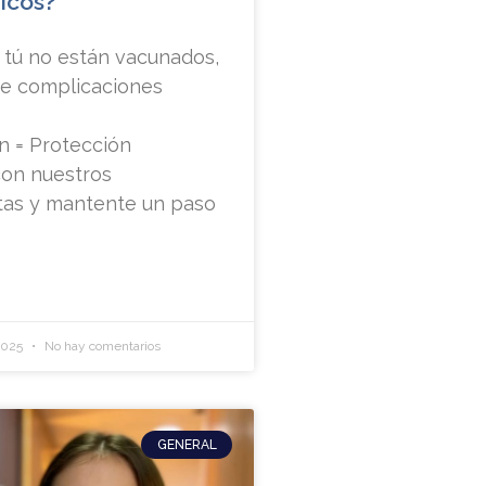
icos?
 o tú no están vacunados,
de complicaciones
n = Protección
con nuestros
stas y mantente un paso
2025
No hay comentarios
GENERAL