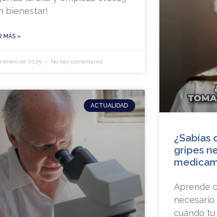
n bienestar!
R MÁS »
e enero de 2025
No hay comentarios
ACTUALIDAD
¿Sabías 
gripes n
medicam
Aprende c
necesario 
cuándo tu